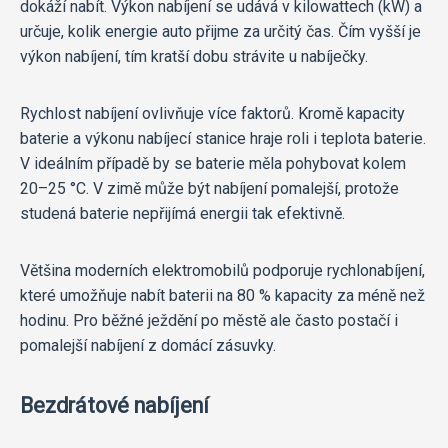
dokáží nabít. Výkon nabíjení se udává v kilowattech (kW) a
určuje, kolik energie auto přijme za určitý čas. Čím vyšší je
výkon nabíjení, tím kratší dobu strávite u nabíječky.
Rychlost nabíjení ovlivňuje více faktorů. Kromě kapacity
baterie a výkonu nabíjecí stanice hraje roli i teplota baterie.
V ideálním případě by se baterie měla pohybovat kolem
20–25 °C. V zimě může být nabíjení pomalejší, protože
studená baterie nepřijímá energii tak efektivně.
Většina moderních elektromobilů podporuje rychlonabíjení,
které umožňuje nabít baterii na 80 % kapacity za méně než
hodinu. Pro běžné ježdění po městě ale často postačí i
pomalejší nabíjení z domácí zásuvky.
Bezdrátové nabíjení