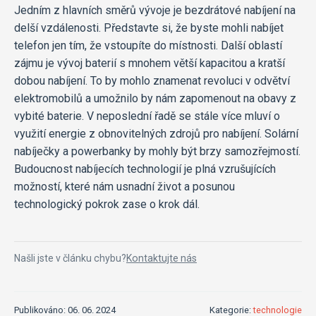
Jedním z hlavních směrů vývoje je bezdrátové nabíjení na
delší vzdálenosti. Představte si, že byste mohli nabíjet
telefon jen tím, že vstoupíte do místnosti. Další oblastí
zájmu je vývoj baterií s mnohem větší kapacitou a kratší
dobou nabíjení. To by mohlo znamenat revoluci v odvětví
elektromobilů a umožnilo by nám zapomenout na obavy z
vybité baterie. V neposlední řadě se stále více mluví o
využití energie z obnovitelných zdrojů pro nabíjení. Solární
nabíječky a powerbanky by mohly být brzy samozřejmostí.
Budoucnost nabíjecích technologií je plná vzrušujících
možností, které nám usnadní život a posunou
technologický pokrok zase o krok dál.
Našli jste v článku chybu?
Kontaktujte nás
Publikováno: 06. 06. 2024
Kategorie:
technologie