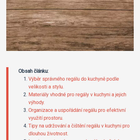
Obsah článku:
Výběr správného regálu do kuchyně podle
velikosti a stylu.
Materiály vhodné pro regály v kuchyni a jejich
výhody.
Organizace a uspořádání regálu pro efektivní
využití prostoru.
Tipy na udržování a čištění regálu v kuchyni pro
dlouhou životnost.