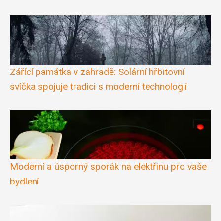
Zářící památka v zahradě: Solární hřbitovní
svíčka spojuje tradici s moderní technologií
Moderní a úsporný sporák na elektřinu pro vaše
bydlení