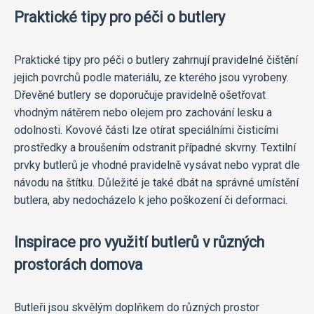
Praktické tipy pro péči o butlery
Praktické tipy pro péči o butlery zahrnují pravidelné čištění
jejich povrchů podle materiálu, ze kterého jsou vyrobeny.
Dřevěné butlery se doporučuje pravidelně ošetřovat
vhodným nátěrem nebo olejem pro zachování lesku a
odolnosti. Kovové části lze otírat speciálními čisticími
prostředky a broušením odstranit případné skvrny. Textilní
prvky butlerů je vhodné pravidelně vysávat nebo vyprat dle
návodu na štítku. Důležité je také dbát na správné umístění
butlera, aby nedocházelo k jeho poškození či deformaci.
Inspirace pro využití butlerů v různých
prostorách domova
Butleři jsou skvělým doplňkem do různých prostor