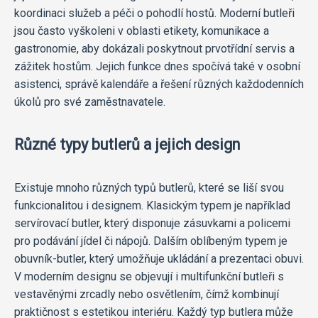
koordinaci služeb a péči o pohodlí hostů. Moderní butleři
jsou často vyškoleni v oblasti etikety, komunikace a
gastronomie, aby dokázali poskytnout prvotřídní servis a
zážitek hostům. Jejich funkce dnes spočívá také v osobní
asistenci, správě kalendáře a řešení různých každodenních
úkolů pro své zaměstnavatele.
Různé typy butlerů a jejich design
Existuje mnoho různých typů butlerů, které se liší svou
funkcionalitou i designem. Klasickým typem je například
servírovací butler, který disponuje zásuvkami a policemi
pro podávání jídel či nápojů. Dalším oblíbeným typem je
obuvník-butler, který umožňuje ukládání a prezentaci obuvi.
V moderním designu se objevují i multifunkční butleři s
vestavěnými zrcadly nebo osvětlením, čímž kombinují
praktičnost s estetikou interiéru. Každý typ butlera může