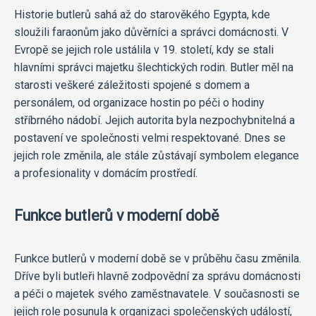
Historie butlerů sahá až do starověkého Egypta, kde
sloužili faraonům jako důvěrníci a správci domácnosti. V
Evropě se jejich role ustálila v 19. století, kdy se stali
hlavními správci majetku šlechtických rodin. Butler měl na
starosti veškeré záležitosti spojené s domem a
personálem, od organizace hostin po péči o hodiny
stříbrného nádobí. Jejich autorita byla nezpochybnitelná a
postavení ve společnosti velmi respektované. Dnes se
jejich role změnila, ale stále zůstávají symbolem elegance
a profesionality v domácím prostředí.
Funkce butlerů v moderní době
Funkce butlerů v moderní době se v průběhu času změnila.
Dříve byli butleři hlavně zodpovědní za správu domácnosti
a péči o majetek svého zaměstnavatele. V současnosti se
jejich role posunula k organizaci společenských událostí,