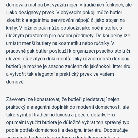
domova a mohou být využiti nejen v tradičních funkcích, ale
i jako designový prvek. V obývacím pokoji může butler
sloužit k elegatnímu servírování nápojů či jako stojan na
knihy. V ložnici pak může posloužit jako noční stolek s
úložným prostorem pro osobní předměty. Do koupelny lze
umístit menší butlery na kosmetiku nebo ručníky. V
pracovně pak butler poslouží k organizaci psacího stolu či
uložení důležitých dokumentů. Díky různorodosti designu
butlerů je možné je snadno začlenit do jakéhokoli interiéru
a vytvořit tak elegantní a praktický prvek ve vašem
domově.
Závěrem lze konstatovat, že butleři představují nejen
praktický a elegantní doplněk do moderní domácnosti, ale
také symbol tradičního luxusu a péče o detaily. Pro
optimální využití butlera je důležité vybrat ten správný typ
podle potřeb domácnosti a designu interiéru. Doporučuje
se umístit butlera do prostoru s dostatkem místa a v