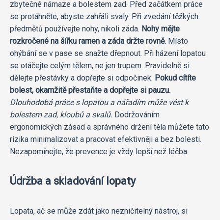
zbytečné námaze a bolestem zad. Před začátkem práce
se protáhněte, abyste zahřáli svaly. Při zvedání těžkých
předmětů používejte nohy, nikoli záda.
Nohy mějte
rozkročené na šířku ramen a záda držte rovně.
Místo
ohýbání se v pase se snažte dřepnout. Při házení lopatou
se otáčejte celým tělem, ne jen trupem. Pravidelně si
dělejte přestávky a dopřejte si odpočinek.
Pokud cítíte
bolest, okamžitě přestaňte a dopřejte si pauzu.
Dlouhodobá práce s lopatou a nářadím může vést k
bolestem zad, kloubů a svalů.
Dodržováním
ergonomických zásad a správného držení těla můžete tato
rizika minimalizovat a pracovat efektivněji a bez bolesti.
Nezapomínejte, že prevence je vždy lepší než léčba.
Údržba a skladování lopaty
Lopata, ač se může zdát jako nezničitelný nástroj, si