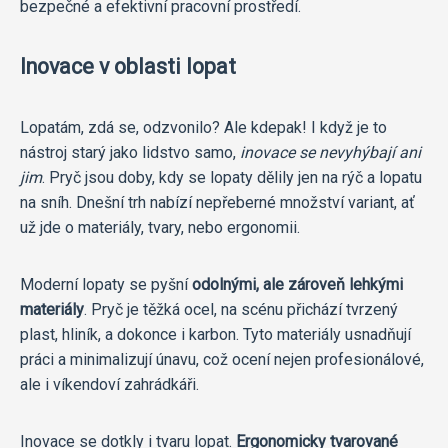
bezpečné a efektivní pracovní prostředí.
Inovace v oblasti lopat
Lopatám, zdá se, odzvonilo? Ale kdepak! I když je to
nástroj starý jako lidstvo samo,
inovace se nevyhýbají ani
jim
. Pryč jsou doby, kdy se lopaty dělily jen na rýč a lopatu
na sníh. Dnešní trh nabízí nepřeberné množství variant, ať
už jde o materiály, tvary, nebo ergonomii.
Moderní lopaty se pyšní
odolnými, ale zároveň lehkými
materiály
. Pryč je těžká ocel, na scénu přichází tvrzený
plast, hliník, a dokonce i karbon. Tyto materiály usnadňují
práci a minimalizují únavu, což ocení nejen profesionálové,
ale i víkendoví zahrádkáři.
Inovace se dotkly i tvaru lopat.
Ergonomicky tvarované