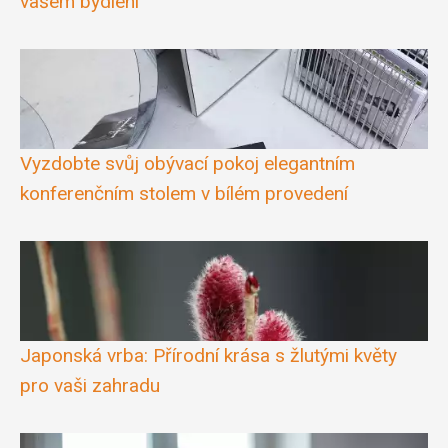
vašem bydlení
Vyzdobte svůj obývací pokoj elegantním
konferenčním stolem v bílém provedení
Japonská vrba: Přírodní krása s žlutými květy
pro vaši zahradu