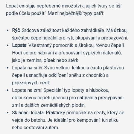
Lopat existuje nepřeberné množství a jejich tvary se liší
podle účelu použití. Mezi nejběžnější typy patří:
Rýč
: Srdcová záležitost každého zahrádkáře. Má úzkou,
špičatou čepel ideální pro rytí, okopávání a přesazování.
Lopata
: Všestranný pomocník s širokou, rovnou čepelí.
Hodí se pro nabírání a přesouvání sypkých materiálů,
jako je zemina, písek nebo štěrk.
Lopata na sníh: Svou velkou, lehkou a často plastovou
čepelí usnadňuje odklízení sněhu z chodníků a
příjezdových cest.
Lopata na zrní: Speciální typ lopaty s hlubokou,
obloukovou čepelí určenou pro nabírání a přesypávání
zrní a dalších zemědělských plodin.
Skládací lopata: Praktický pomocník na cesty, který se
vejde do batohu. Je ideální pro kempování, turistiku
nebo cestování autem.