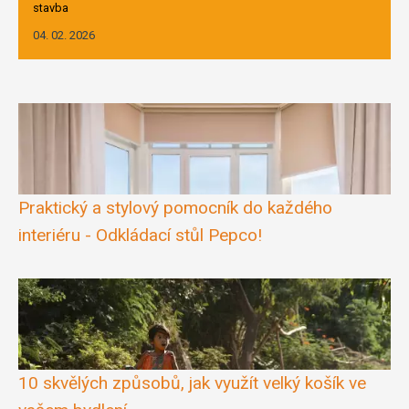
stavba
04. 02. 2026
Praktický a stylový pomocník do každého
interiéru - Odkládací stůl Pepco!
10 skvělých způsobů, jak využít velký košík ve