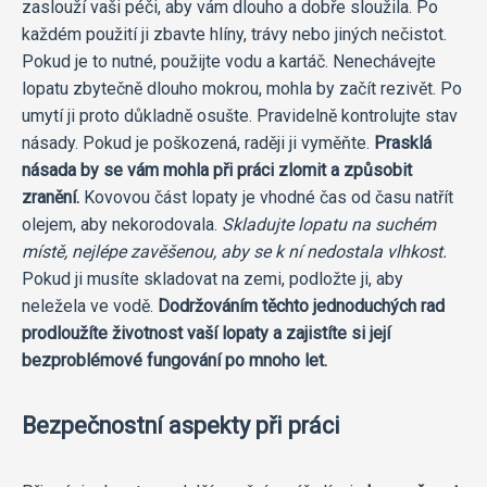
zaslouží vaši péči, aby vám dlouho a dobře sloužila. Po
každém použití ji zbavte hlíny, trávy nebo jiných nečistot.
Pokud je to nutné, použijte vodu a kartáč. Nenechávejte
lopatu zbytečně dlouho mokrou, mohla by začít rezivět. Po
umytí ji proto důkladně osušte. Pravidelně kontrolujte stav
násady. Pokud je poškozená, raději ji vyměňte.
Prasklá
násada by se vám mohla při práci zlomit a způsobit
zranění.
Kovovou část lopaty je vhodné čas od času natřít
olejem, aby nekorodovala.
Skladujte lopatu na suchém
místě, nejlépe zavěšenou, aby se k ní nedostala vlhkost.
Pokud ji musíte skladovat na zemi, podložte ji, aby
neležela ve vodě.
Dodržováním těchto jednoduchých rad
prodloužíte životnost vaší lopaty a zajistíte si její
bezproblémové fungování po mnoho let.
Bezpečnostní aspekty při práci