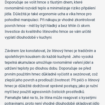
Doporučuje se volit hrnce s tlustým dnem, které
rovnoměrně rozvádí teplo a minimalizuje riziko připálení
jídla. Důležitá je také ergonomie ucha a víka hrnce pro
pohodlné manipulaci. Při nákupu je vhodné zkontrolovat
povrch hrnce - měl by být hladký a bez trhlin či skvrn.
Investice do kvalitního litinového hrnce se vám určitě
vyplatí dlouhodobě v kuchyni.
Závěrem lze konstatovat, že litinový hrnec je tradičním a
spolehlivým kouskem do každé kuchyně. Jeho vysoká
tepelná akumulace umožňuje rovnoměrné vaření jídel a
udržení teploty po dlouhou dobu. Doporučuje se před
prvním použitím hrnec důkladně vyčistit a sezónovat, což
zlepší jeho povrch a prodlouží životnost. Při péči o litinový
hrnec je důležité dodržovat správné postupy, jako je ruční
mytí bez použití agresivních čisticích prostředků.
Pamatujte také na to, že litina může reagovat s kyselými
potravinami, proto není vhodné dlouhodobě skladovat jídlo