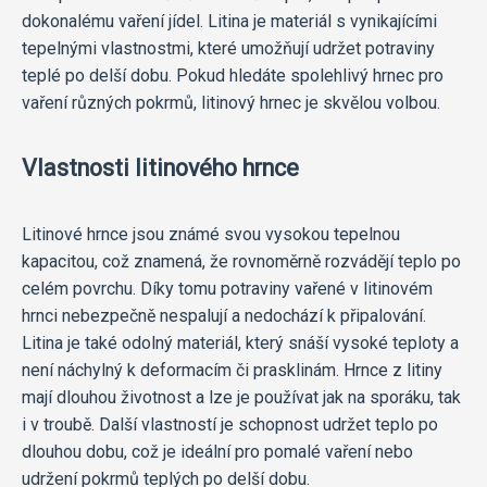
dokonalému vaření jídel. Litina je materiál s vynikajícími
tepelnými vlastnostmi, které umožňují udržet potraviny
teplé po delší dobu. Pokud hledáte spolehlivý hrnec pro
vaření různých pokrmů, litinový hrnec je skvělou volbou.
Vlastnosti litinového hrnce
Litinové hrnce jsou známé svou vysokou tepelnou
kapacitou, což znamená, že rovnoměrně rozvádějí teplo po
celém povrchu. Díky tomu potraviny vařené v litinovém
hrnci nebezpečně nespalují a nedochází k připalování.
Litina je také odolný materiál, který snáší vysoké teploty a
není náchylný k deformacím či prasklinám. Hrnce z litiny
mají dlouhou životnost a lze je používat jak na sporáku, tak
i v troubě. Další vlastností je schopnost udržet teplo po
dlouhou dobu, což je ideální pro pomalé vaření nebo
udržení pokrmů teplých po delší dobu.