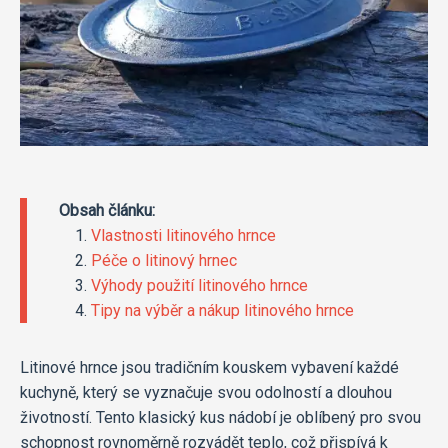
Obsah článku:
Vlastnosti litinového hrnce
Péče o litinový hrnec
Výhody použití litinového hrnce
Tipy na výběr a nákup litinového hrnce
Litinové hrnce jsou tradičním kouskem vybavení každé
kuchyně, který se vyznačuje svou odolností a dlouhou
životností. Tento klasický kus nádobí je oblíbený pro svou
schopnost rovnoměrně rozvádět teplo, což přispívá k