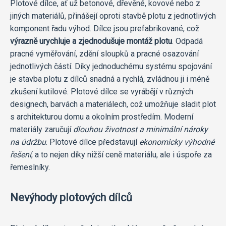
Plotové dílce, ať už betonové, dřevěné, kovové nebo z
jiných materiálů, přinášejí oproti stavbě plotu z jednotlivých
komponent řadu výhod. Dílce jsou prefabrikované, což
výrazně urychluje a zjednodušuje montáž plotu
. Odpadá
pracné vyměřování, zdění sloupků a pracné osazování
jednotlivých částí. Díky jednoduchému systému spojování
je stavba plotu z dílců snadná a rychlá, zvládnou ji i méně
zkušení kutilové. Plotové dílce se vyrábějí v různých
designech, barvách a materiálech, což umožňuje sladit plot
s architekturou domu a okolním prostředím. Moderní
materiály zaručují
dlouhou životnost a minimální nároky
na údržbu
. Plotové dílce představují
ekonomicky výhodné
řešení
, a to nejen díky nižší ceně materiálu, ale i úspoře za
řemeslníky.
Nevýhody plotových dílců