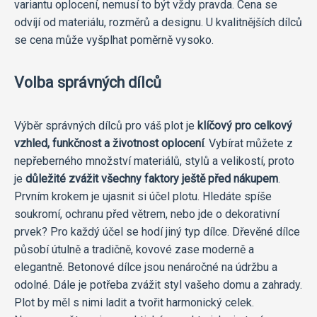
variantu oplocení, nemusí to být vždy pravda. Cena se
odvíjí od materiálu, rozměrů a designu. U kvalitnějších dílců
se cena může vyšplhat poměrně vysoko.
Volba správných dílců
Výběr správných dílců pro váš plot je
klíčový pro celkový
vzhled, funkčnost a životnost oplocení
. Vybírat můžete z
nepřeberného množství materiálů, stylů a velikostí, proto
je
důležité zvážit všechny faktory ještě před nákupem
.
Prvním krokem je ujasnit si účel plotu. Hledáte spíše
soukromí, ochranu před větrem, nebo jde o dekorativní
prvek? Pro každý účel se hodí jiný typ dílce. Dřevěné dílce
působí útulně a tradičně, kovové zase moderně a
elegantně. Betonové dílce jsou nenáročné na údržbu a
odolné. Dále je potřeba zvážit styl vašeho domu a zahrady.
Plot by měl s nimi ladit a tvořit harmonický celek.