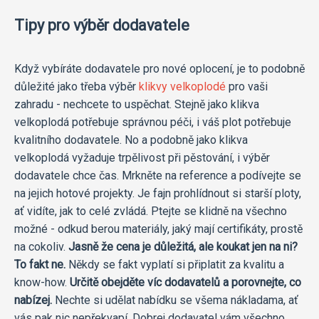
Tipy pro výběr dodavatele
Když vybíráte dodavatele pro nové oplocení, je to podobně
důležité jako třeba výběr
klikvy velkoplodé
pro vaši
zahradu - nechcete to uspěchat. Stejně jako klikva
velkoplodá potřebuje správnou péči, i váš plot potřebuje
kvalitního dodavatele. No a podobně jako klikva
velkoplodá vyžaduje trpělivost při pěstování, i výběr
dodavatele chce čas. Mrkněte na reference a podívejte se
na jejich hotové projekty. Je fajn prohlídnout si starší ploty,
ať vidíte, jak to celé zvládá. Ptejte se klidně na všechno
možné - odkud berou materiály, jaký mají certifikáty, prostě
na cokoliv.
Jasně že cena je důležitá, ale koukat jen na ni?
To fakt ne.
Někdy se fakt vyplatí si připlatit za kvalitu a
know-how.
Určitě obejděte víc dodavatelů a porovnejte, co
nabízej.
Nechte si udělat nabídku se všema nákladama, ať
vás pak nic nepřekvapí. Dobrej dodavatel vám všechno