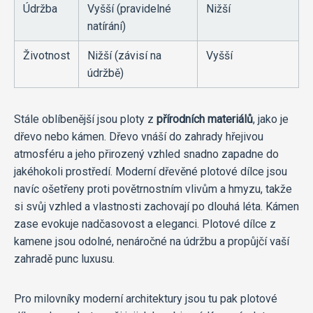
Údržba
Vyšší (pravidelné
Nižší
natírání)
Životnost
Nižší (závisí na
Vyšší
údržbě)
Stále oblíbenější jsou ploty z
přírodních materiálů
, jako je
dřevo nebo kámen. Dřevo vnáší do zahrady hřejivou
atmosféru a jeho přirozený vzhled snadno zapadne do
jakéhokoli prostředí. Moderní dřevěné plotové dílce jsou
navíc ošetřeny proti povětrnostním vlivům a hmyzu, takže
si svůj vzhled a vlastnosti zachovají po dlouhá léta. Kámen
zase evokuje nadčasovost a eleganci. Plotové dílce z
kamene jsou odolné, nenáročné na údržbu a propůjčí vaší
zahradě punc luxusu.
Pro milovníky moderní architektury jsou tu pak plotové