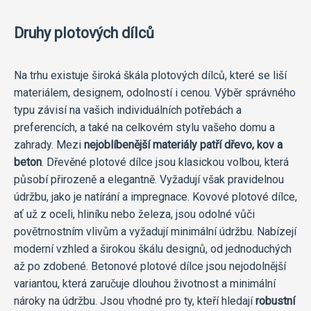
Druhy plotových dílců
Na trhu existuje široká škála plotových dílců, které se liší
materiálem, designem, odolností i cenou. Výběr správného
typu závisí na vašich individuálních potřebách a
preferencích, a také na celkovém stylu vašeho domu a
zahrady. Mezi
nejoblíbenější materiály patří dřevo, kov a
beton
. Dřevěné plotové dílce jsou klasickou volbou, která
působí přirozeně a elegantně. Vyžadují však pravidelnou
údržbu, jako je natírání a impregnace. Kovové plotové dílce,
ať už z oceli, hliníku nebo železa, jsou odolné vůči
povětrnostním vlivům a vyžadují minimální údržbu. Nabízejí
moderní vzhled a širokou škálu designů, od jednoduchých
až po zdobené. Betonové plotové dílce jsou nejodolnější
variantou, která zaručuje dlouhou životnost a minimální
nároky na údržbu. Jsou vhodné pro ty, kteří hledají
robustní