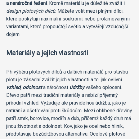
a nenáročné řešení
. Kromě materiálu je důležité zvážit i
design plotových dílců
. Můžete volit mezi plnými dílci,
které poskytují maximální soukromí, nebo prolamovanými
variantami, které propouštějí světlo a vytvářejí vzdušnější
dojem.
Materiály a jejich vlastnosti
Při výběru plotových dílců a dalších materiálů pro stavbu
plotu je zásadní zvážit jejich vlastnosti a to, jak ovlivní
vzhled
,
odolnost
a náročnost
údržby
vašeho oplocení.
Dřevo patří mezi tradiční materiály a nabízí příjemný
přírodní vzhled. Vyžaduje ale pravidelnou údržbu, jako je
natírání a ošetřování proti škůdcům. Mezi oblíbené dřeviny
patří smrk, borovice, modřín a dub, přičemž každý druh má
jinou životnost a odolnost. Kov, jako je ocel nebo hliník,
představuje bezúdržbovou alternativu. Ocelové plotové