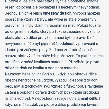
Plotové dílce sice představují rychlé a poměrně snadné
řešení oplocení, ale přicházejí i s některými nevýhodami.
Jednou z nich je jejich
omezený design
. Výrobci nabízejí
sice různé vzory a barvy, ale výběr je stále omezený v
porovnání s individuálním řešením na míru. Pokud toužíte
po originálním plotu, který perfektně zapadne do vašeho
okolí, plotové dílce pro vás nemusí být to pravé. Další
nevýhodou může být jejich
nižší odolnost
v porovnání s
klasickými zděnými ploty. Zatímco zeď odolá i silnému
nárazu, plotový dílec může být poškozen. To platí zejména
pro dílce z méně kvalitních materiálů. Při výběru je proto
důležité dbát na kvalitu a odolnost materiálu.
Nezapomínejte ani na údržbu. I když jsou plotové dílce
obecně nenáročné na údržbu, vyžadují alespoň základní
péči, aby si zachovaly svůj vzhled a funkčnost. Pravidelné
čištění a případná oprava drobných poškození prodlouží
jejich životnost. V neposlední řadě je nutné zmínit
cenu
. I
když se může zdát, že plotové dílce představují levnější