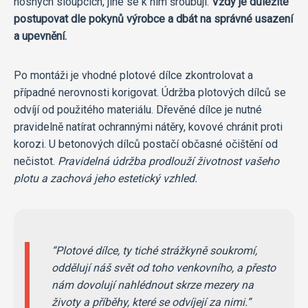
nosných sloupcích, jiné se k nim šroubují.
Vždy je důležité
postupovat dle pokynů výrobce a dbát na správné usazení
a upevnění.
Po montáži je vhodné plotové dílce zkontrolovat a
případné nerovnosti korigovat. Údržba plotových dílců se
odvíjí od použitého materiálu. Dřevěné dílce je nutné
pravidelně natírat ochrannými nátěry, kovové chránit proti
korozi. U betonových dílců postačí občasné očištění od
nečistot.
Pravidelná údržba prodlouží životnost vašeho
plotu a zachová jeho estetický vzhled.
Plotové dílce, ty tiché strážkyně soukromí,
oddělují náš svět od toho venkovního, a přesto
nám dovolují nahlédnout skrze mezery na
životy a příběhy, které se odvíjejí za nimi.