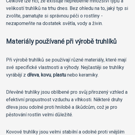
Celkově lze říci, že existuje nepřeberné množství typů a
velikostí truhlíků na trhu dnes. Bez ohledu na to, jaký typ si
zvolíte, pamatujte si správnou péči o rostliny -
nezapomeňte na dostatek světla, vody a živin.
Materiály používané při výrobě truhlíků
Při výrobě truhlíků se používají různé materiály, které mají
své specifické vlastnosti a výhody. Nejčastěji se truhlíky
vyrábějí z
dřeva
,
kovu
,
plastu
nebo keramiky.
Dřevěné truhlíky jsou oblíbené pro svůj přirozený vzhled a
efektivní propustnost vzduchu a vlhkosti. Některé druhy
dřeva jsou odolné proti hnilobě a škůdcům, což je pro
pěstování rostlin velmi důležité.
Kovové truhlíky jsou velmi stabilní a odolné proti vnějším