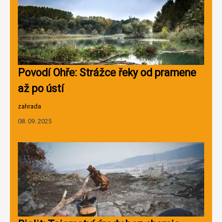
Povodí Ohře: Strážce řeky od pramene
až po ústí
zahrada
08. 09. 2025