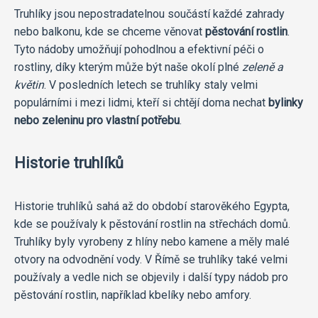
Truhlíky jsou nepostradatelnou součástí každé zahrady
nebo balkonu, kde se chceme věnovat
pěstování rostlin
.
Tyto nádoby umožňují pohodlnou a efektivní péči o
rostliny, díky kterým může být naše okolí plné
zeleně a
květin
. V posledních letech se truhlíky staly velmi
populárními i mezi lidmi, kteří si chtějí doma nechat
bylinky
nebo zeleninu pro vlastní potřebu
.
Historie truhlíků
Historie truhlíků sahá až do období starověkého Egypta,
kde se používaly k pěstování rostlin na střechách domů.
Truhlíky byly vyrobeny z hlíny nebo kamene a měly malé
otvory na odvodnění vody. V Římě se truhlíky také velmi
používaly a vedle nich se objevily i další typy nádob pro
pěstování rostlin, například kbelíky nebo amfory.