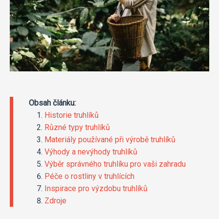
Obsah článku:
Historie truhlíků
Různé typy truhlíků
Materiály používané při výrobě truhlíků
Výhody a nevýhody truhlíků
Výběr správného truhlíku pro vaši zahradu
Péče o rostliny v truhlících
Inspirace pro výzdobu truhlíků
Zdroje