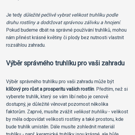
Je tedy
důležité pečlivě vybrat velikost truhlíku podle
druhu rostliny a dodržovat správnou zálivku a hnojení
.
Pokud budeme dbát na správné používání truhlíků, mohou
nám přinést krásné květiny či plody bez nutnosti vlastnit
rozsáhlou zahradu.
Výběr správného truhlíku pro vaši zahradu
Výběr správného truhlíku pro vaši zahradu může být
klíčový pro růst a prosperitu vašich rostlin
. Předtím, než si
vyberete truhlík, který se vám líbí nebo je cenově
dostupný, je důležité věnovat pozornost několika
faktorům. Zaprvé, musíte zvážit
velikost truhlíku
- velikost
by měla odpovídat velikosti rostliny a také prostoru, kde
bude truhlík umístěn. Dále musíte zohlednit materiál
truhlíku - např. keramické truhlíky jsou krásné, ale hůře