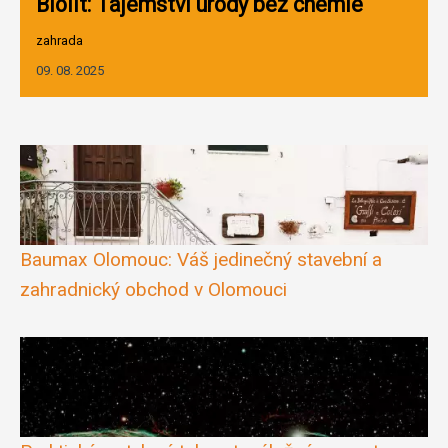
Biolit: Tajemství úrody bez chemie
zahrada
09. 08. 2025
Baumax Olomouc: Váš jedinečný stavební a
zahradnický obchod v Olomouci