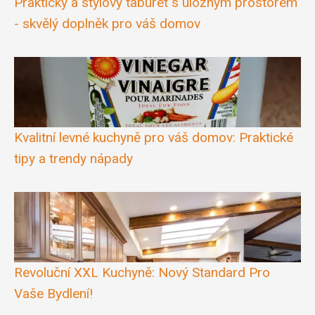
Praktický a stylový taburet s úložným prostorem
- skvělý doplněk pro váš domov
Kvalitní levné kuchyně pro váš domov: Praktické
tipy a trendy nápady
Revoluční XXL Kuchyně: Nový Standard Pro
Vaše Bydlení!