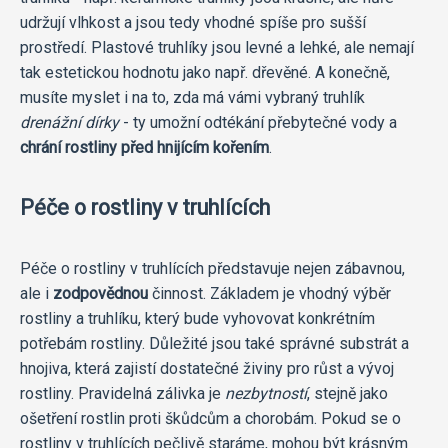
udržují vlhkost a jsou tedy vhodné spíše pro sušší
prostředí. Plastové truhlíky jsou levné a lehké, ale nemají
tak estetickou hodnotu jako např. dřevěné. A konečně,
musíte myslet i na to, zda má vámi vybraný truhlík
drenážní dírky
- ty umožní odtékání přebytečné vody a
chrání rostliny před hnijícím kořením
.
Péče o rostliny v truhlících
Péče o rostliny v truhlících představuje nejen zábavnou,
ale i
zodpovědnou
činnost. Základem je vhodný výběr
rostliny a truhlíku, který bude vyhovovat konkrétním
potřebám rostliny. Důležité jsou také správné substrát a
hnojiva, která zajistí dostatečné živiny pro růst a vývoj
rostliny. Pravidelná zálivka je
nezbytností
, stejně jako
ošetření rostlin proti škůdcům a chorobám. Pokud se o
rostliny v truhlících pečlivě staráme, mohou být krásným