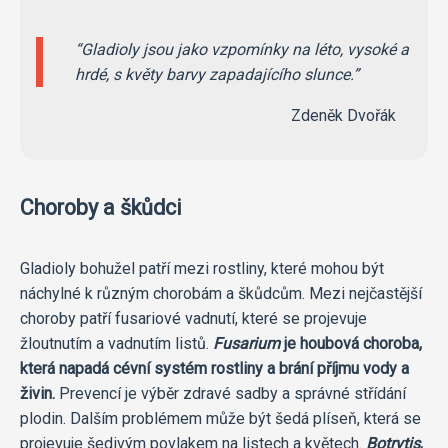
Gladioly jsou jako vzpomínky na léto, vysoké a
hrdé, s květy barvy zapadajícího slunce.
Zdeněk Dvořák
Choroby a škůdci
Gladioly bohužel patří mezi rostliny, které mohou být
náchylné k různým chorobám a škůdcům. Mezi nejčastější
choroby patří fusariové vadnutí, které se projevuje
žloutnutím a vadnutím listů.
Fusarium
je houbová choroba,
která napadá cévní systém rostliny a brání příjmu vody a
živin.
Prevencí je výběr zdravé sadby a správné střídání
plodin. Dalším problémem může být šedá plíseň, která se
projevuje šedivým povlakem na listech a květech.
Botrytis
,