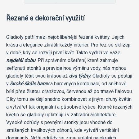
Řezané a dekorační využití
Gladioly patří mezi nejoblíbenější řezané květiny. Jejich
krása a elegance zkrášlí každý interiér. Pro řez se sklízejí
v době, kdy se rozvíjí první květ. Takto vydrží ve váze
nejdelší dobu
. Při správném ošetření, které zahrnuje
seříznutí stonků a pravidelnou výměnu vody, nás mohou
gladioly těšit svou krásou až
dva týdny
. Gladioly se pěstují
v
široké škále barev
a barevných kombinací, od sněhově
bílé přes žlutou, oranžovou, červenou až po tmavě fialovou.
Díky tomu se dají snadno kombinovat s jinými druhy květin
a vytvářet tak originální a působivé kytice. Kromě řezaných
květin se gladioly uplatňují i v zahradní architektuře.
Vysoké odrůdy s pevnými stonky jsou vhodné do
smíšených trvalkových záhonů, kde vytváří vertikální
dominanty. Nižší odrůdy se zase uplatní na okrajích