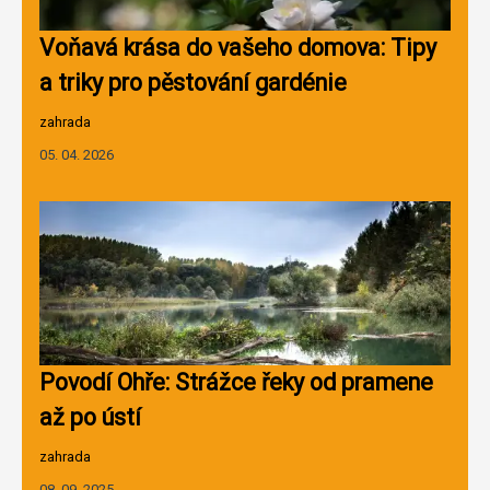
Voňavá krása do vašeho domova: Tipy
a triky pro pěstování gardénie
zahrada
05. 04. 2026
Povodí Ohře: Strážce řeky od pramene
až po ústí
zahrada
08. 09. 2025