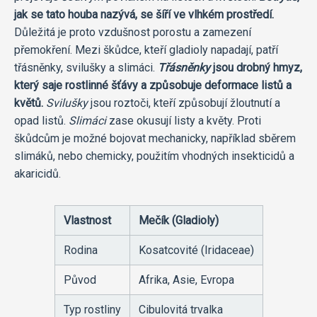
jak se tato houba nazývá, se šíří ve vlhkém prostředí.
Důležitá je proto vzdušnost porostu a zamezení
přemokření. Mezi škůdce, kteří gladioly napadají, patří
třásněnky, svilušky a slimáci.
Třásněnky
jsou drobný hmyz,
který saje rostlinné šťávy a způsobuje deformace listů a
květů.
Svilušky
jsou roztoči, kteří způsobují žloutnutí a
opad listů.
Slimáci
zase okusují listy a květy. Proti
škůdcům je možné bojovat mechanicky, například sběrem
slimáků, nebo chemicky, použitím vhodných insekticidů a
akaricidů.
Vlastnost
Mečík (Gladioly)
Rodina
Kosatcovité (Iridaceae)
Původ
Afrika, Asie, Evropa
Typ rostliny
Cibulovitá trvalka