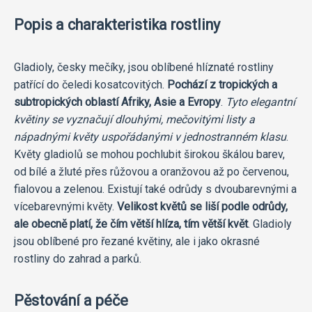
Popis a charakteristika rostliny
Gladioly, česky mečíky, jsou oblíbené hlíznaté rostliny
patřící do čeledi kosatcovitých.
Pochází z tropických a
subtropických oblastí Afriky, Asie a Evropy
.
Tyto elegantní
květiny se vyznačují dlouhými, mečovitými listy a
nápadnými květy uspořádanými v jednostranném klasu
.
Květy gladiolů se mohou pochlubit širokou škálou barev,
od bílé a žluté přes růžovou a oranžovou až po červenou,
fialovou a zelenou. Existují také odrůdy s dvoubarevnými a
vícebarevnými květy.
Velikost květů se liší podle odrůdy,
ale obecně platí, že čím větší hlíza, tím větší květ
. Gladioly
jsou oblíbené pro řezané květiny, ale i jako okrasné
rostliny do zahrad a parků.
Pěstování a péče