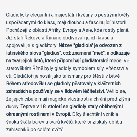
Gladioly, ty elegantní a majestátní květiny s pestrými květy
uspořádanými do klasu, mají dlouhou a fascinující historii.
Pocházejí z oblastí Afriky, Evropy a Asie, kde rostly planě.
Již staří Řekové a Římané obdivovali jejich krásu a
spojovali je s gladiátory.
Název "gladiola" je odvozen z
latinského slova "gladius", což znamená "meč", a odkazuje
na tvar jejich listů, které připomínají gladiátorské meče.
Ve
starověkém Římě byly gladioly symbolem síly, vítězství a
cti. Gladiátoři je nosili jako talismany pro štěstí v bitvě.
Během středověku se gladioly pěstovaly v klášterních
zahradách a používaly se v lidovém léčitelství.
Věřilo se,
že jejich cibule mají magické vlastnosti a chrání před zlými
duchy.
Teprve v 18. století se gladioly staly oblíbenými
okrasnými rostlinami v Evropě.
Díky šlechtění vznikla
široká škála barev a tvarů květů, které si získaly oblibu
zahradníků po celém světě.