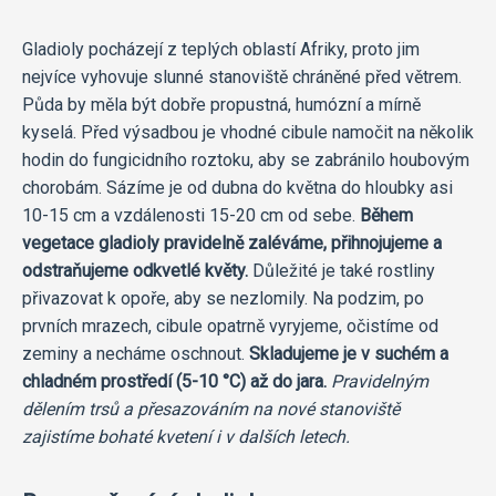
Gladioly pocházejí z teplých oblastí Afriky, proto jim
nejvíce vyhovuje slunné stanoviště chráněné před větrem.
Půda by měla být dobře propustná, humózní a mírně
kyselá. Před výsadbou je vhodné cibule namočit na několik
hodin do fungicidního roztoku, aby se zabránilo houbovým
chorobám. Sázíme je od dubna do května do hloubky asi
10-15 cm a vzdálenosti 15-20 cm od sebe.
Během
vegetace gladioly pravidelně zaléváme, přihnojujeme a
odstraňujeme odkvetlé květy.
Důležité je také rostliny
přivazovat k opoře, aby se nezlomily. Na podzim, po
prvních mrazech, cibule opatrně vyryjeme, očistíme od
zeminy a necháme oschnout.
Skladujeme je v suchém a
chladném prostředí (5-10 °C) až do jara.
Pravidelným
dělením trsů a přesazováním na nové stanoviště
zajistíme bohaté kvetení i v dalších letech.