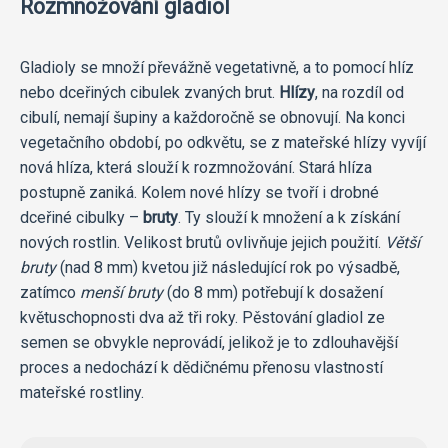
Rozmnožování gladiol
Gladioly se množí převážně vegetativně, a to pomocí hlíz
nebo dceřiných cibulek zvaných brut.
Hlízy
, na rozdíl od
cibulí, nemají šupiny a každoročně se obnovují. Na konci
vegetačního období, po odkvětu, se z mateřské hlízy vyvíjí
nová hlíza, která slouží k rozmnožování. Stará hlíza
postupně zaniká. Kolem nové hlízy se tvoří i drobné
dceřiné cibulky –
bruty
. Ty slouží k množení a k získání
nových rostlin. Velikost brutů ovlivňuje jejich použití.
Větší
bruty
(nad 8 mm) kvetou již následující rok po výsadbě,
zatímco
menší bruty
(do 8 mm) potřebují k dosažení
květuschopnosti dva až tři roky. Pěstování gladiol ze
semen se obvykle neprovádí, jelikož je to zdlouhavější
proces a nedochází k dědičnému přenosu vlastností
mateřské rostliny.