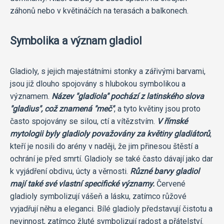
záhonů nebo v květináčích na terasách a balkonech.
Symbolika a význam gladiol
Gladioly, s jejich majestátními stonky a zářivými barvami,
jsou již dlouho spojovány s hlubokou symbolikou a
významem.
Název "gladiola" pochází z latinského slova
"gladius", což znamená "meč"
, a tyto květiny jsou proto
často spojovány se silou, ctí a vítězstvím.
V římské
mytologii byly gladioly považovány za květiny gladiátorů
,
kteří je nosili do arény v naději, že jim přinesou štěstí a
ochrání je před smrtí. Gladioly se také často dávají jako dar
k vyjádření obdivu, úcty a věrnosti.
Různé barvy gladiol
mají také své vlastní specifické významy.
Červené
gladioly symbolizují vášeň a lásku, zatímco růžové
vyjadřují něhu a eleganci. Bílé gladioly představují čistotu a
nevinnost, zatímco žluté symbolizují radost a přátelství.