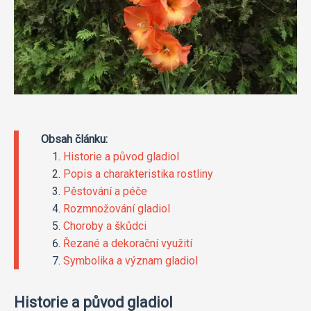
Obsah článku:
Historie a původ gladiol
Popis a charakteristika rostliny
Pěstování a péče
Rozmnožování gladiol
Choroby a škůdci
Řezané a dekorační využití
Symbolika a význam gladiol
Historie a původ gladiol