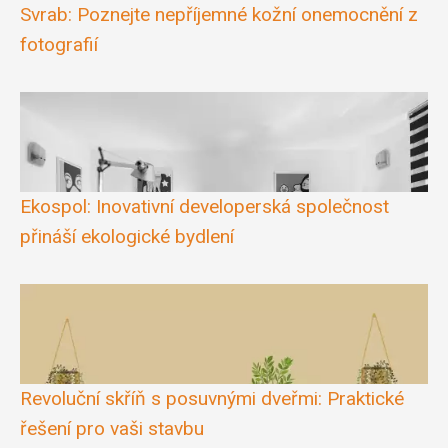
Svrab: Poznejte nepříjemné kožní onemocnění z
fotografií
Ekospol: Inovativní developerská společnost
přináší ekologické bydlení
Revoluční skříň s posuvnými dveřmi: Praktické
řešení pro vaši stavbu