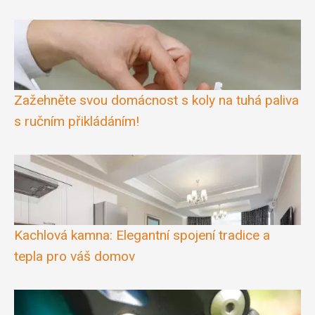
Zažehněte svou domácnost s koly na tuhá paliva
s ručním přikládáním!
Kachlová kamna: Elegantní spojení tradice a
tepla pro váš domov