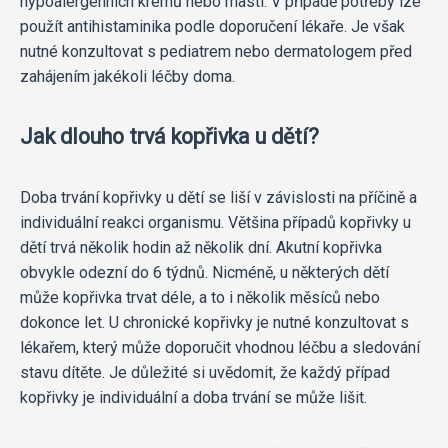
hypoalergenních krémů nebo mastí. V případě potřeby lze
použít antihistaminika podle doporučení lékaře. Je však
nutné konzultovat s pediatrem nebo dermatologem před
zahájením jakékoli léčby doma.
Jak dlouho trvá kopřivka u dětí?
Doba trvání kopřivky u dětí se liší v závislosti na příčině a
individuální reakci organismu. Většina případů kopřivky u
dětí trvá několik hodin až několik dní. Akutní kopřivka
obvykle odezní do 6 týdnů. Nicméně, u některých dětí
může kopřivka trvat déle, a to i několik měsíců nebo
dokonce let. U chronické kopřivky je nutné konzultovat s
lékařem, který může doporučit vhodnou léčbu a sledování
stavu dítěte. Je důležité si uvědomit, že každý případ
kopřivky je individuální a doba trvání se může lišit.