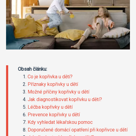
Obsah článku:
Co je kopřivka u dětí?
Příznaky kopřivky u dětí
Možné příčiny kopřivky u dětí
Jak diagnostikovat kopřivku u dětí?
Léčba kopřivky u dětí
Prevence kopřivky u dětí
Kdy vyhledat lékařskou pomoc
Doporučené domácí opatření při kopřivce u dětí