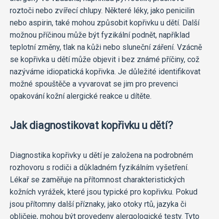
roztoči nebo zvířecí chlupy. Některé léky, jako penicilin
nebo aspirin, také mohou způsobit kopřivku u dětí. Další
možnou příčinou může být fyzikální podnět, například
teplotní změny, tlak na kůži nebo sluneční záření. Vzácně
se kopřivka u dětí může objevit i bez známé příčiny, což
nazýváme idiopatická kopřivka. Je důležité identifikovat
možné spouštěče a vyvarovat se jim pro prevenci
opakování kožní alergické reakce u dítěte.
Jak diagnostikovat kopřivku u dětí?
Diagnostika kopřivky u dětí je založena na podrobném
rozhovoru s rodiči a důkladném fyzikálním vyšetření.
Lékař se zaměřuje na přítomnost charakteristických
kožních vyrážek, které jsou typické pro kopřivku. Pokud
jsou přítomny další příznaky, jako otoky rtů, jazyka či
obličeje, mohou být provedeny alergologické testy. Tyto