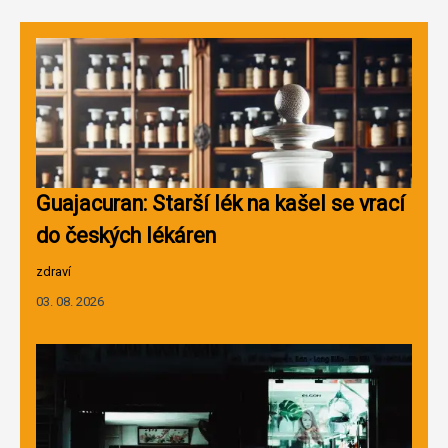
Guajacuran: Starší lék na kašel se vrací
do českých lékáren
zdraví
03. 08. 2026