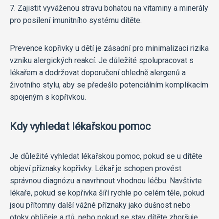
7. Zajistit vyváženou stravu bohatou na vitaminy a minerály
pro posílení imunitního systému dítěte.
Prevence kopřivky u dětí je zásadní pro minimalizaci rizika
vzniku alergických reakcí. Je důležité spolupracovat s
lékařem a dodržovat doporučení ohledně alergenů a
životního stylu, aby se předešlo potenciálním komplikacím
spojeným s kopřivkou.
Kdy vyhledat lékařskou pomoc
Je důležité vyhledat lékařskou pomoc, pokud se u dítěte
objeví příznaky kopřivky. Lékař je schopen provést
správnou diagnózu a navrhnout vhodnou léčbu. Navštivte
lékaře, pokud se kopřivka šíří rychle po celém těle, pokud
jsou přítomny další vážné příznaky jako dušnost nebo
otoky obličeje a rtů, nebo pokud se stav dítěte zhoršuje.