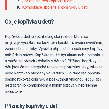
Jak dlouho trvá kopřivka u dětí?
Komplikace spojené s kopřivkou u dětí
Co je kopřivka u dětí?
Kopřivka u dětí je kožní alergická reakce, která se
projevuje vyrážkou na kůži. Je charakterizována svěděním,
zarudnutím a otoky. Vyrážka připomíná popáleniny kopřivy,
což jí dalo název. Kopřivka může být akutní nebo chronická
a může se objevit kdykoliv v dětství. Příčinou kopřivky u
dětí jsou často alergické reakce na potraviny, léky, infekce
nebo kontakt s alergeny ve vzduchu. Je důležité správně
diagnostikovat kopřivku a poskytnout vhodnou léčbu, aby
se zabránilo komplikacím a minimalizovaly nepříjemné
symptomy.
Příznaky kopřivky u dětí