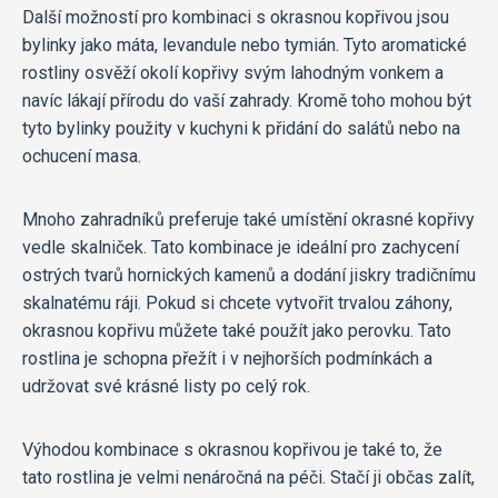
Další možností pro kombinaci s okrasnou kopřivou jsou
bylinky jako máta, levandule nebo tymián. Tyto aromatické
rostliny osvěží okolí kopřivy svým lahodným vonkem a
navíc lákají přírodu do vaší zahrady. Kromě toho mohou být
tyto bylinky použity v kuchyni k přidání do salátů nebo na
ochucení masa.
Mnoho zahradníků preferuje také umístění okrasné kopřivy
vedle skalniček. Tato kombinace je ideální pro zachycení
ostrých tvarů hornických kamenů a dodání jiskry tradičnímu
skalnatému ráji. Pokud si chcete vytvořit trvalou záhony,
okrasnou kopřivu můžete také použít jako perovku. Tato
rostlina je schopna přežít i v nejhorších podmínkách a
udržovat své krásné listy po celý rok.
Výhodou kombinace s okrasnou kopřivou je také to, že
tato rostlina je velmi nenáročná na péči. Stačí ji občas zalít,