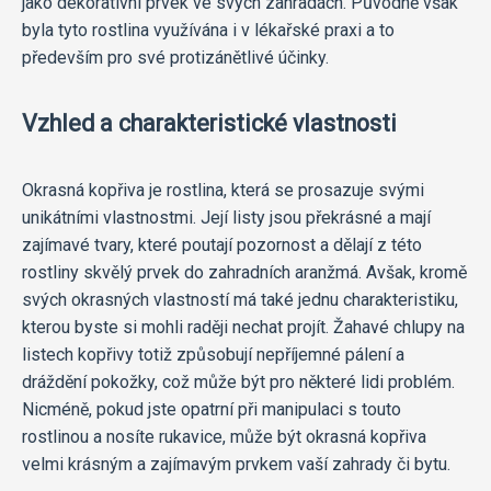
jako dekorativní prvek ve svých zahradách. Původně však
byla tyto rostlina využívána i v lékařské praxi a to
především pro své protizánětlivé účinky.
Vzhled a charakteristické vlastnosti
Okrasná kopřiva je rostlina, která se prosazuje svými
unikátními vlastnostmi. Její listy jsou překrásné a mají
zajímavé tvary, které poutají pozornost a dělají z této
rostliny skvělý prvek do zahradních aranžmá. Avšak, kromě
svých okrasných vlastností má také jednu charakteristiku,
kterou byste si mohli raději nechat projít. Žahavé chlupy na
listech kopřivy totiž způsobují nepříjemné pálení a
dráždění pokožky, což může být pro některé lidi problém.
Nicméně, pokud jste opatrní při manipulaci s touto
rostlinou a nosíte rukavice, může být okrasná kopřiva
velmi krásným a zajímavým prvkem vaší zahrady či bytu.