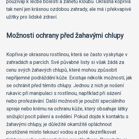
používají k léčbě bolesti a zánětů kloubů. Okrasná kopřiva
tak není jen krásnou ozdobou zahrady, ale má i překvapivé
užitky pro lidské zdraví.
Možnosti ochrany před žahavými chlupy
Kopřiva je okrasnou rostlinou, která se často vyskytuje v
zahradách a parcích. Své půvabné listy si však žádá za
cenu svých žahavých chlupů, které mohou způsobit
nepříjemné podráždění kůže. Existuje několik možností, jak
se ochránit před těmito chlupy. Jednou z nich je nošení
rukavic při manipulaci s rostlinou, například při sázení
nebo prořezávání. Další možností je použití speciálního
spreje nebo krému na ochranu kůže, který obsahuje látky
snižující pocit pálení a svědění. Pokud dojde k kontaktu s
žahavými chlupy, je důležité okamžitě opláchnout
postižené místo tekoucí vodou a poté dezinfikovat