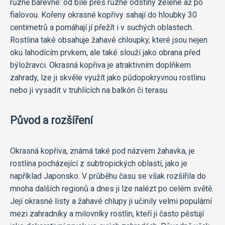
různě barevné: od bílé přes různé odstíny zelené až po
fialovou. Kořeny okrasné kopřivy sahají do hloubky 30
centimetrů a pomáhají jí přežít i v suchých oblastech.
Rostlina také obsahuje žahavé chloupky, které jsou nejen
oku lahodícím prvkem, ale také slouží jako obrana před
býložravci. Okrasná kopřiva je atraktivním doplňkem
zahrady, lze ji skvěle využít jako půdopokryvnou rostlinu
nebo ji vysadit v truhlících na balkón či terasu.
Původ a rozšíření
Okrasná kopřiva, známá také pod názvem žahavka, je
rostlina pocházející z subtropických oblastí, jako je
například Japonsko. V průběhu času se však rozšířila do
mnoha dalších regionů a dnes ji lze nalézt po celém světě.
Její okrasné listy a žahavé chlupy ji učinily velmi populární
mezi zahradníky a milovníky rostlin, kteří ji často pěstují