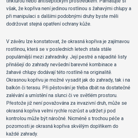
tinkturou nebo antiseptickým prostředkem. Pamatujte si
však, že kopřiva není jedinou rostlinou s žahavými chlupy a
při manipulaci s dalšími podobnými druhy byste měli
dodržovat stejná opatření ochrany kůže.
V závěru lze konstatovat, že okrasná kopřiva je zajímavou
rostlinou, která se v posledních letech stala stále
populárnější mezi zahradníky. Její pestré a nápadité listy
přinášejí do zahrady nevšední barevné kombinace a
žahavé chlupy dodávají této rostlině na originalitě.
Okrasnou kopřivu je možné vysadit jak do zahrady, tak i na
balkón či terasu. Při pěstování je třeba dbát na dostatečné
zalévání a umístění na slunci či ve světlém prostoru.
Přestože již není považována za invazivní druh, může se
okrasná kopřiva velmi rychle rozrůst a udržet ji pod
kontrolou může být náročné. Nicméně s trochou péče a
pozornosti je okrasná kopřiva skvělým doplňkem do
každé zahrady.