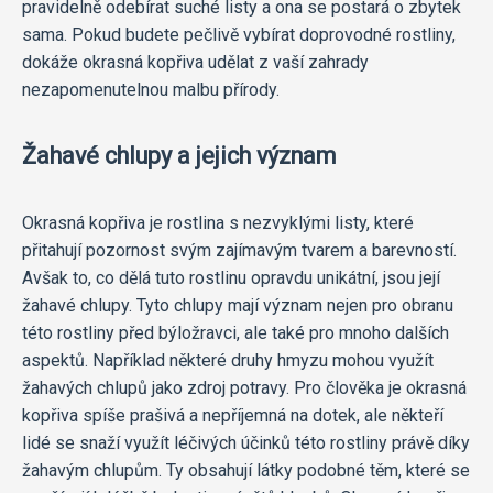
pravidelně odebírat suché listy a ona se postará o zbytek
sama. Pokud budete pečlivě vybírat doprovodné rostliny,
dokáže okrasná kopřiva udělat z vaší zahrady
nezapomenutelnou malbu přírody.
Žahavé chlupy a jejich význam
Okrasná kopřiva je rostlina s nezvyklými listy, které
přitahují pozornost svým zajímavým tvarem a barevností.
Avšak to, co dělá tuto rostlinu opravdu unikátní, jsou její
žahavé chlupy. Tyto chlupy mají význam nejen pro obranu
této rostliny před býložravci, ale také pro mnoho dalších
aspektů. Například některé druhy hmyzu mohou využít
žahavých chlupů jako zdroj potravy. Pro člověka je okrasná
kopřiva spíše prašivá a nepříjemná na dotek, ale někteří
lidé se snaží využít léčivých účinků této rostliny právě díky
žahavým chlupům. Ty obsahují látky podobné těm, které se