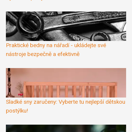
Praktické bedny na nářadí - ukládejte své
nástroje bezpečně a efektivně
Sladké sny zaručeny: Vyberte tu nejlepší dětskou
postýlku!