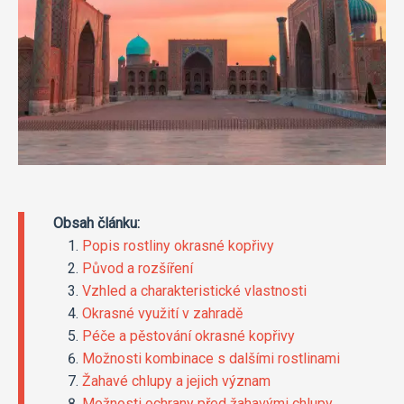
Obsah článku:
Popis rostliny okrasné kopřivy
Původ a rozšíření
Vzhled a charakteristické vlastnosti
Okrasné využití v zahradě
Péče a pěstování okrasné kopřivy
Možnosti kombinace s dalšími rostlinami
Žahavé chlupy a jejich význam
Možnosti ochrany před žahavými chlupy