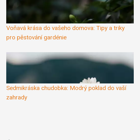
Voňavá krása do vašeho domova: Tipy a triky
pro pěstování gardénie
Sedmikráska chudobka: Modrý poklad do vaší
zahrady