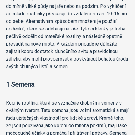
do mírně vlhké půdy na jaře nebo na podzim. Po vyklíčení
se mladé rostlinky přesazují do vzdálenosti asi 10-15 cm
od sebe. Alternativním způsobem množení je použití
oddenků, které se odebírají na jaře. Tyto oddenky je třeba
pečlivě oddělit od mateřské rostliny a následně opatrně
přesadit na nové místo. V každém případě je důležité
zajistit kopru dostatek slunečního svitu a pravidelnou
zálivku, aby mohl prosperovat a poskytnout bohatou úrodu
svých chutných listů a semen.
1 Semena
Kopr je rostlina, která se vyznačuje drobnými semeny s
oválným tvarem. Tato semena jsou velmi aromatická a mají
řadu užitečných vlastností pro lidské zdraví. Kromě toho,
že jsou používána jako koření do mnoha pokrmů, mají také
močopudné účinky a pomáhají při trávení potravy. Semena