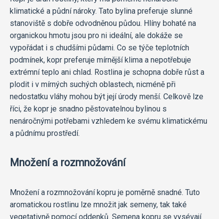
klimatické a půdní nároky. Tato bylina preferuje slunné
stanoviště s dobře odvodněnou půdou. Hlíny bohaté na
organickou hmotu jsou pro ni ideální, ale dokáže se
vypořádat i s chudšími půdami. Co se týče teplotních
podmínek, kopr preferuje mírnější klima a nepotřebuje
extrémní teplo ani chlad. Rostlina je schopna dobře růst a
plodit i v mírných suchých oblastech, nicméně při
nedostatku vláhy mohou být její úrody menší. Celkově lze
říci, že kopr je snadno pěstovatelnou bylinou s
nenáročnými potřebami vzhledem ke svému klimatickému
a půdnímu prostředí.
Množení a rozmnožování
Množení a rozmnožování kopru je poměrně snadné. Tuto
aromatickou rostlinu lze množit jak semeny, tak také
vegetativně pomocí oddenků. Semena kopru se vysévají