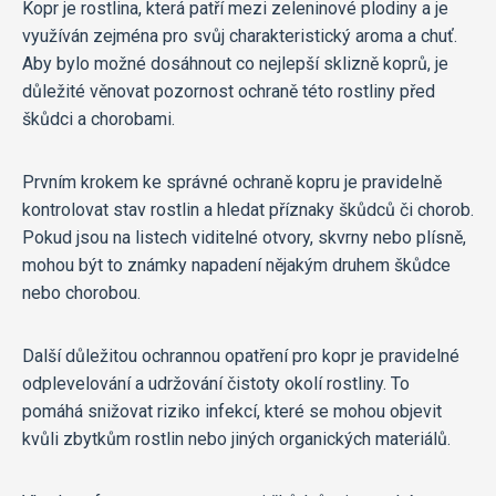
Kopr je rostlina, která patří mezi zeleninové plodiny a je
využíván zejména pro svůj charakteristický aroma a chuť.
Aby bylo možné dosáhnout co nejlepší sklizně koprů, je
důležité věnovat pozornost ochraně této rostliny před
škůdci a chorobami.
Prvním krokem ke správné ochraně kopru je pravidelně
kontrolovat stav rostlin a hledat příznaky škůdců či chorob.
Pokud jsou na listech viditelné otvory, skvrny nebo plísně,
mohou být to známky napadení nějakým druhem škůdce
nebo chorobou.
Další důležitou ochrannou opatření pro kopr je pravidelné
odplevelování a udržování čistoty okolí rostliny. To
pomáhá snižovat riziko infekcí, které se mohou objevit
kvůli zbytkům rostlin nebo jiných organických materiálů.