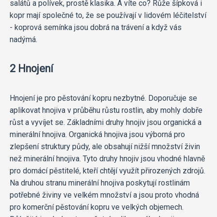
salátů a polívek, prostě klasika. A víte co? Růže šípková i
kopr mají společné to, že se používají v lidovém léčitelství
- koprová semínka jsou dobrá na trávení a když vás
nadýmá.
2 Hnojení
Hnojení je pro pěstování kopru nezbytné. Doporučuje se
aplikovat hnojiva v průběhu růstu rostlin, aby mohly dobře
růst a vyvíjet se. Základními druhy hnojiv jsou organická a
minerální hnojiva. Organická hnojiva jsou výborná pro
zlepšení struktury půdy, ale obsahují nižší množství živin
než minerální hnojiva. Tyto druhy hnojiv jsou vhodné hlavně
pro domácí pěstitelé, kteří chtějí využít přirozených zdrojů.
Na druhou stranu minerální hnojiva poskytují rostlinám
potřebné živiny ve velkém množství a jsou proto vhodná
pro komerční pěstování kopru ve velkých objemech.