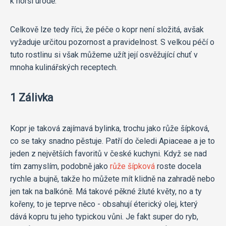
k horší úrodě.
Celkově lze tedy říci, že péče o kopr není složitá, avšak
vyžaduje určitou pozornost a pravidelnost. S velkou péčí o
tuto rostlinu si však můžeme užít její osvěžující chuť v
mnoha kulinářských receptech.
1 Zálivka
Kopr je taková zajímavá bylinka, trochu jako růže šípková,
co se taky snadno pěstuje. Patří do čeledi Apiaceae a je to
jeden z největších favoritů v české kuchyni. Když se nad
tím zamyslím, podobně jako
růže šípková
roste docela
rychle a bujně, takže ho můžete mít klidně na zahradě nebo
jen tak na balkóně. Má takové pěkné žluté květy, no a ty
kořeny, to je teprve něco - obsahují éterický olej, který
dává kopru tu jeho typickou vůni. Je fakt super do ryb,