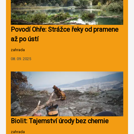
Povodí Ohře: Strážce řeky od pramene
až po ústí
zahrada
08. 09. 2025
Biolit: Tajemství úrody bez chemie
zahrada