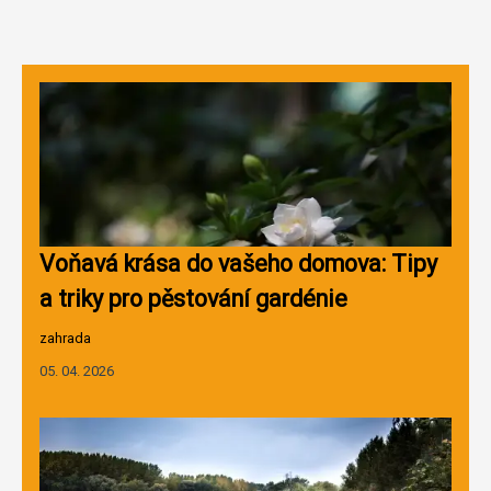
Voňavá krása do vašeho domova: Tipy
a triky pro pěstování gardénie
zahrada
05. 04. 2026