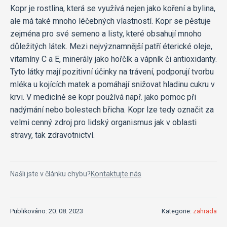
Kopr je rostlina, která se využívá nejen jako koření a bylina,
ale má také mnoho léčebných vlastností. Kopr se pěstuje
zejména pro své semeno a listy, které obsahují mnoho
důležitých látek. Mezi nejvýznamnější patří éterické oleje,
vitamíny C a E, minerály jako hořčík a vápník či antioxidanty.
Tyto látky mají pozitivní účinky na trávení, podporují tvorbu
mléka u kojících matek a pomáhají snižovat hladinu cukru v
krvi. V medicíně se kopr používá např. jako pomoc při
nadýmání nebo bolestech břicha. Kopr lze tedy označit za
velmi cenný zdroj pro lidský organismus jak v oblasti
stravy, tak zdravotnictví.
Našli jste v článku chybu?
Kontaktujte nás
Publikováno: 20. 08. 2023
Kategorie:
zahrada