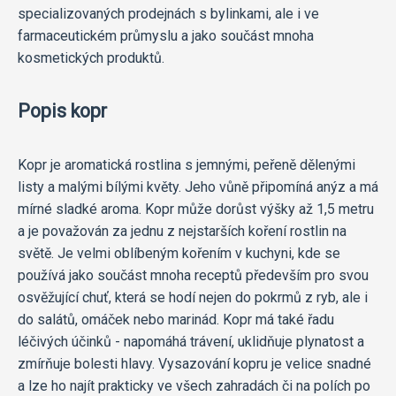
specializovaných prodejnách s bylinkami, ale i ve
farmaceutickém průmyslu a jako součást mnoha
kosmetických produktů.
Popis kopr
Kopr je aromatická rostlina s jemnými, peřeně dělenými
listy a malými bílými květy. Jeho vůně připomíná anýz a má
mírné sladké aroma. Kopr může dorůst výšky až 1,5 metru
a je považován za jednu z nejstarších koření rostlin na
světě. Je velmi oblíbeným kořením v kuchyni, kde se
používá jako součást mnoha receptů především pro svou
osvěžující chuť, která se hodí nejen do pokrmů z ryb, ale i
do salátů, omáček nebo marinád. Kopr má také řadu
léčivých účinků - napomáhá trávení, uklidňuje plynatost a
zmírňuje bolesti hlavy. Vysazování kopru je velice snadné
a lze ho najít prakticky ve všech zahradách či na polích po