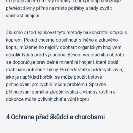
rozprašovačem na listy rostliny. Tento postup umožňuje
přenést živiny přímo na místo potřeby a tedy zvýšit
účinnost hnojení.
Zkusme si teď aplikovat tyto metody na konkrétní situaci s
koprem: Pokud chceme dosáhnout silného a zdravého
kopru, můžeme ho nejdřív obohatit organickým hnojivem
několik týdnů před výsadbou. Během vegetačního období
se doporučuje pravidelné minerální hnojení, které dodá
rostlinám potřebné živiny. Při nedostatku některých živin,
jako je například hořčík, se může použít listové
přihnojování pro rychlé řešení problému. Správné
přihnojování pomáhá zlepšit kvalitu a výnosy rostlin a
dokonce může ovlivnit chuť a vůni kopru.
4 Ochrana před škůdci a chorobami