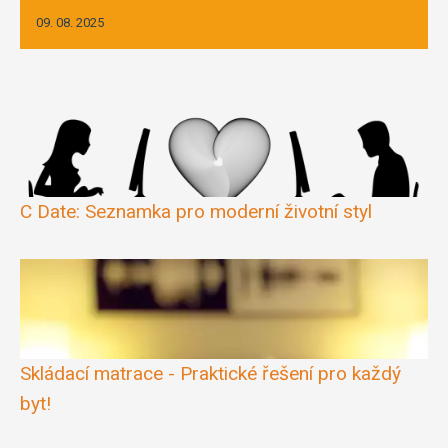
09. 08. 2025
C Date: Seznamka pro moderní životní styl
Skládací matrace - Praktické řešení pro každý
byt!