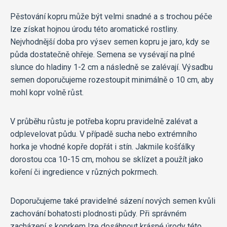
Pěstování kopru může být velmi snadné a s trochou péče
lze získat hojnou úrodu této aromatické rostliny.
Nejvhodnější doba pro výsev semen kopru je jaro, kdy se
půda dostatečně ohřeje. Semena se vysévají na plné
slunce do hladiny 1-2 cm a následně se zalévají. Výsadbu
semen doporučujeme rozestoupit minimálně o 10 cm, aby
mohl kopr volně růst.
V průběhu růstu je potřeba kopru pravidelně zalévat a
odplevelovat půdu. V případě sucha nebo extrémního
horka je vhodné kopře dopřát i stín. Jakmile košťálky
dorostou cca 10-15 cm, mohou se sklízet a použít jako
koření či ingredience v různých pokrmech.
Doporučujeme také pravidelné sázení nových semen kvůli
zachování bohatosti plodnosti půdy. Při správném
zacházení s koprkem lze dosáhnout krásné úrody této