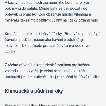
V kuchyni se kopr hodí zejména jako koření pro rybí
pokrmy či do salátů. Mladé listy se dají použít i do
polévek či omáček. Kopr obsahuje mnoho vitamínů a
minerálů, takže má pozitivní účinky na lidský organismus.
Kromě toho má kopr i léčivé účinky. Především pomáhá při
trávicích potížích, napomáhá trávení a odstraňuje
nadýmání. Dále působí protizánětlivě a má sedativní
účinky.
Z těchto důvodů je kopr ideální rostlinou pro každou
zahradu. Jeho využití je velmi rozmanité a dokáže
posloužit jak dekorativně, tak i jako koření či léčivá rostlina.
Klimatické a půdní nároky
Kopr je druh rostliny, který má poměrně nenáročné