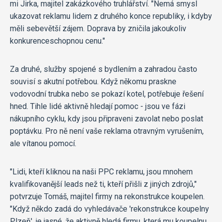
mi Jirka, majitel zakázkového truhlářství. "Nemá smysl
ukazovat reklamu lidem z druhého konce republiky, i kdyby
měli sebevětší zájem. Doprava by zničila jakoukoliv
konkurenceschopnou cenu."
Za druhé, služby spojené s bydlením a zahradou často
souvisí s akutní potřebou. Když někomu praskne
vodovodní trubka nebo se pokazí kotel, potřebuje řešení
hned. Tihle lidé aktivně hledají pomoc - jsou ve fázi
nákupního cyklu, kdy jsou připraveni zavolat nebo poslat
poptávku. Pro ně není vaše reklama otravným vyrušením,
ale vítanou pomocí.
"Lidi, kteří kliknou na naši PPC reklamu, jsou mnohem
kvalifikovanější leads než ti, kteří přišli z jiných zdrojů,"
potvrzuje Tomáš, majitel firmy na rekonstrukce koupelen.
"Když někdo zadá do vyhledávače 'rekonstrukce koupelny
Plzeň', je jasné, že aktivně hledá firmu, která mu koupelnu