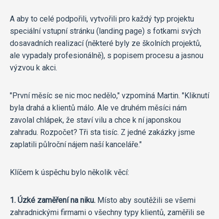
A aby to celé podpořili, vytvořili pro každý typ projektu
speciální vstupní stránku (landing page) s fotkami svých
dosavadních realizací (některé byly ze školních projektů,
ale vypadaly profesionálně), s popisem procesu a jasnou
výzvou k akci.
"První měsíc se nic moc nedělo," vzpomíná Martin. "Kliknutí
byla drahá a klientů málo. Ale ve druhém měsíci nám
zavolal chlápek, že staví vilu a chce k ní japonskou
zahradu. Rozpočet? Tři sta tisíc. Z jedné zakázky jsme
zaplatili půlroční nájem naší kanceláře."
Klíčem k úspěchu bylo několik věcí:
1. Úzké zaměření na niku.
Místo aby soutěžili se všemi
zahradnickými firmami o všechny typy klientů, zaměřili se