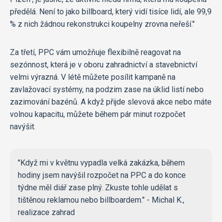
předělá. Není to jako billboard, který vidí tisíce lidí, ale 99,9
% z nich žádnou rekonstrukci koupelny zrovna neřeší."
Za třetí, PPC vám umožňuje flexibilně reagovat na
sezónnost, která je v oboru zahradnictví a stavebnictví
velmi výrazná. V létě můžete posílit kampaně na
zavlažovací systémy, na podzim zase na úklid listí nebo
zazimování bazénů. A když přijde slevová akce nebo máte
volnou kapacitu, můžete během pár minut rozpočet
navýšit.
"Když mi v květnu vypadla velká zakázka, během
hodiny jsem navýšil rozpočet na PPC a do konce
týdne měl diář zase plný. Zkuste tohle udělat s
tištěnou reklamou nebo billboardem." - Michal K.,
realizace zahrad