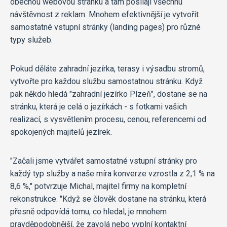
obecnou webovou stránku a tam posílají všechnu
návštěvnost z reklam. Mnohem efektivnější je vytvořit
samostatné vstupní stránky (landing pages) pro různé
typy služeb.
Pokud děláte zahradní jezírka, terasy i výsadbu stromů,
vytvořte pro každou službu samostatnou stránku. Když
pak někdo hledá "zahradní jezírko Plzeň", dostane se na
stránku, která je celá o jezírkách - s fotkami vašich
realizací, s vysvětlením procesu, cenou, referencemi od
spokojených majitelů jezírek.
"Začali jsme vytvářet samostatné vstupní stránky pro
každý typ služby a naše míra konverze vzrostla z 2,1 % na
8,6 %," potvrzuje Michal, majitel firmy na kompletní
rekonstrukce. "Když se člověk dostane na stránku, která
přesně odpovídá tomu, co hledal, je mnohem
pravděpodobnější, že zavolá nebo vyplní kontaktní