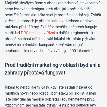
Majitelé skvělých firem v oboru zahradnictví, stavebnictví
nebo bytového designu, kteří dřou jak koně, odvádějí
prvotřídní práci, ale zákazníci je prostě nenacházejí. Zvlášť
v těchhle oborech je přitom online viditelnost doslova
otázkou přežití firmy. Zvlášť v menších městech funguje
například
PPC reklama v Plzni
a dalších regionech jako
přesně zacílená střela na váš lokální trh, místo plýtvání
penězi na celostátní kampaně, které vám stejně
nepřinesou klienty ochotné za vámi jet 200 kilometrů.
Proč tradiční marketing v oblasti bydlení a
zahrady přestává fungovat
Říkám to nerad, ale ty časy, kdy jste si dali inzerát do
místních novin nebo rozdali pár letáků po sídlišti a měli
jste plný diář na měsíce dopředu, jsou nenávratně pryč.
Vzpomínám, jak můj táta, truhlář, ještě před patnácti lety