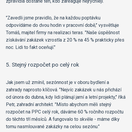
zpravidla dostane ten, kdo zareaguje nejrychleji.
"Zavedli jsme pravidlo, že na každou poptávku
odpovídáme do dvou hodin v pracovní době," vysvětluje
Tomáš, majitel firmy na realizaci teras. "Naše úspěšnost
získávání zakázek vzrostla z 20 % na 45 % prakticky přes
noc. Lidi to fakt oceňují."
5. Stejný rozpočet po celý rok
Jak jsem už zmínil, sezónnost je v oboru bydlení a
zahrady naprosto klíčová. "Nejvíc zakázek u nás přichází
od února do dubna, kdy lidi plánují jarní a letní projekty," říká
Petr, zahradní architekt. "Místo abychom měli stejný
rozpočet na PPC celý rok, dáváme 60 % ročního rozpočtu
do těchto tří měsíců. A fungovalo to skvěle - máme díky
tomu nasmlouvané zakázky na celou sezónu."