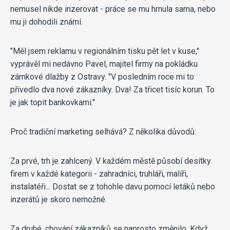
nemusel nikde inzerovat - práce se mu hrnula sama, nebo
mu ji dohodili známí.
"Měl jsem reklamu v regionálním tisku pět let v kuse,"
vyprávěl mi nedávno Pavel, majitel firmy na pokládku
zámkové dlažby z Ostravy. "V posledním roce mi to
přivedlo dva nové zákazníky. Dva! Za třicet tisíc korun. To
je jak topit bankovkami."
Proč tradiční marketing selhává? Z několika důvodů:
Za prvé, trh je zahlcený. V každém městě působí desítky
firem v každé kategorii - zahradníci, truhláři, malíři,
instalatéři... Dostat se z tohohle davu pomocí letáků nebo
inzerátů je skoro nemožné.
Za druhé, chování zákazníků se naprosto změnilo. Když