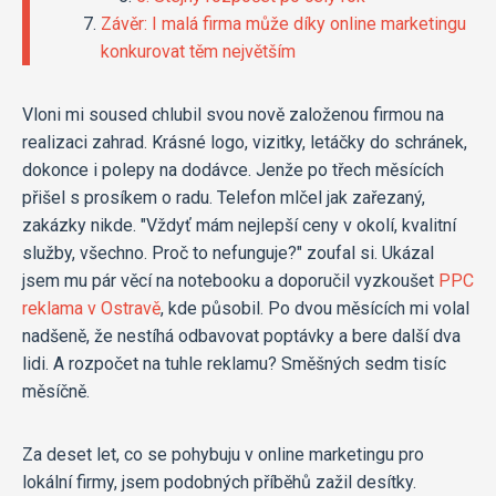
Závěr: I malá firma může díky online marketingu
konkurovat těm největším
Vloni mi soused chlubil svou nově založenou firmou na
realizaci zahrad. Krásné logo, vizitky, letáčky do schránek,
dokonce i polepy na dodávce. Jenže po třech měsících
přišel s prosíkem o radu. Telefon mlčel jak zařezaný,
zakázky nikde. "Vždyť mám nejlepší ceny v okolí, kvalitní
služby, všechno. Proč to nefunguje?" zoufal si. Ukázal
jsem mu pár věcí na notebooku a doporučil vyzkoušet
PPC
reklama v Ostravě
, kde působil. Po dvou měsících mi volal
nadšeně, že nestíhá odbavovat poptávky a bere další dva
lidi. A rozpočet na tuhle reklamu? Směšných sedm tisíc
měsíčně.
Za deset let, co se pohybuju v online marketingu pro
lokální firmy, jsem podobných příběhů zažil desítky.