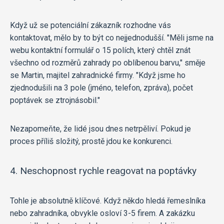
Když už se potenciální zákazník rozhodne vás
kontaktovat, mělo by to být co nejjednodušší. "Měli jsme na
webu kontaktní formulář o 15 polích, který chtěl znát
všechno od rozměrů zahrady po oblíbenou barvu," směje
se Martin, majitel zahradnické firmy. "Když jsme ho
zjednodušili na 3 pole (jméno, telefon, zpráva), počet
poptávek se ztrojnásobil."
Nezapomeňte, že lidé jsou dnes netrpěliví. Pokud je
proces příliš složitý, prostě jdou ke konkurenci.
4. Neschopnost rychle reagovat na poptávky
Tohle je absolutně klíčové. Když někdo hledá řemeslníka
nebo zahradníka, obvykle osloví 3-5 firem. A zakázku