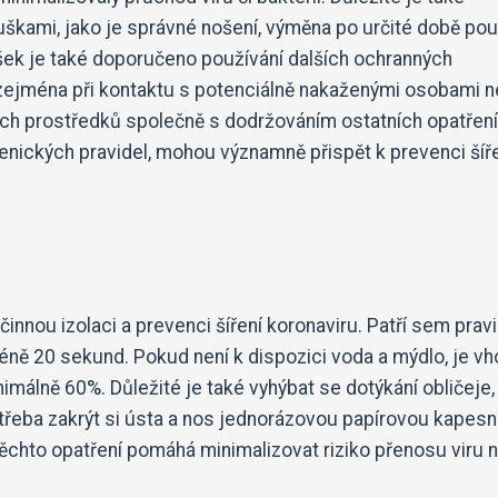
ouškami, jako je správné nošení, výměna po určité době pou
šek je také doporučeno používání dalších ochranných
, zejména při kontaktu s potenciálně nakaženými osobami 
ch prostředků společně s dodržováním ostatních opatření,
enických pravidel, mohou významně přispět k prevenci šíř
činnou izolaci a prevenci šíření koronaviru. Patří sem prav
ně 20 sekund. Pokud není k dispozici voda a mýdlo, je v
imálně 60%. Důležité je také vyhýbat se dotýkání obličeje,
je třeba zakrýt si ústa a nos jednorázovou papírovou kapes
ěchto opatření pomáhá minimalizovat riziko přenosu viru n