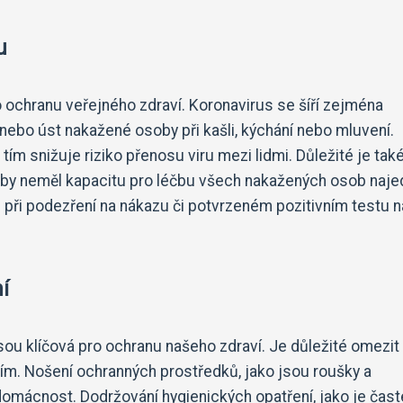
u
ro ochranu veřejného zdraví. Koronavirus se šíří zejména
 nebo úst nakažené osoby při kašli, kýchání nebo mluvení.
tím snižuje riziko přenosu viru mezi lidmi. Důležité je tak
ý by neměl kapacitu pro léčbu všech nakažených osob naje
e při podezření na nákazu či potvrzeném pozitivním testu n
í
 jsou klíčová pro ochranu našeho zdraví. Je důležité omezit
ím. Nošení ochranných prostředků, jako jsou roušky a
 domácnost. Dodržování hygienických opatření, jako je čast