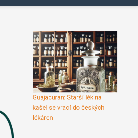
Guajacuran: Starší lék na
kašel se vrací do českých
lékáren