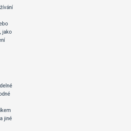
žívání
nebo
 jako
ení
idelné
hodné
níkem
a jiné