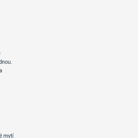
é
dnou.
a
é mytí