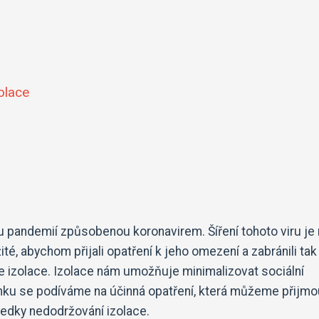
olace
 pandemií způsobenou koronavirem. Šíření tohoto viru je 
té, abychom přijali opatření k jeho omezení a zabránili tak
je izolace. Izolace nám umožňuje minimalizovat sociální
lánku se podíváme na účinná opatření, která můžeme přijmo
sledky nedodržování izolace.