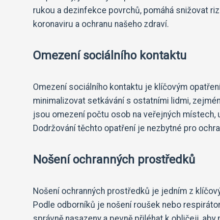
rukou a dezinfekce povrchů, pomáhá snižovat rizik
koronaviru a ochranu našeho zdraví.
Omezení sociálního kontaktu
Omezení sociálního kontaktu je klíčovým opatřením
minimalizovat setkávání s ostatními lidmi, zejmé
jsou omezení počtu osob na veřejných místech, 
Dodržování těchto opatření je nezbytné pro ochran
Nošení ochranných prostředků
Nošení ochranných prostředků je jedním z klíčovýc
Podle odborníků je nošení roušek nebo respiráto
správně nasazeny a pevně přiléhat k obličeji, aby m