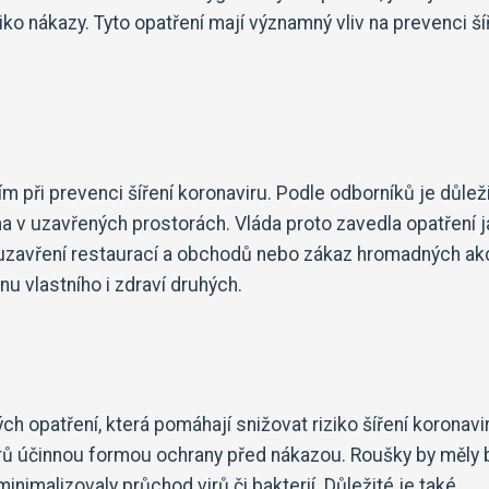
o nákazy. Tyto opatření mají významný vliv na prevenci ší
 při prevenci šíření koronaviru. Podle odborníků je důlež
na v uzavřených prostorách. Vláda proto zavedla opatření 
uzavření restaurací a obchodů nebo zákaz hromadných akc
u vlastního i zdraví druhých.
h opatření, která pomáhají snižovat riziko šíření koronavi
rů účinnou formou ochrany před nákazou. Roušky by měly 
inimalizovaly průchod virů či bakterií. Důležité je také