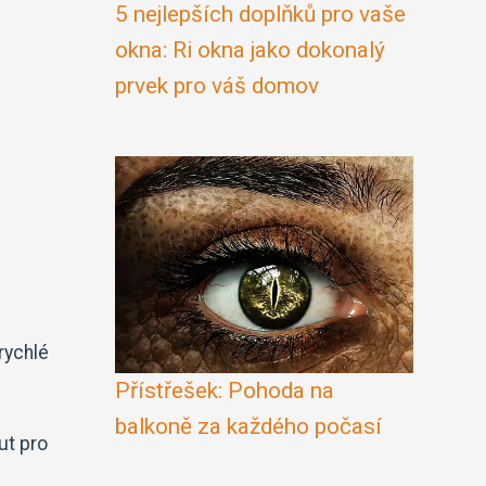
5 nejlepších doplňků pro vaše
okna: Ri okna jako dokonalý
prvek pro váš domov
rychlé
Přístřešek: Pohoda na
balkoně za každého počasí
ut pro