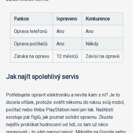
Funkce
Iopraveno
Konkurence
Oprava telefonů
Ano
Ano
Oprava počítačů
Ano
Někdy
Záruka na opravu
12 měsíců
Závisí na opravě
Jak najít spolehlivý servis
Potřebujete opravit elektroniku a nevíte kam s ní? Je to
docela oříšek, protože svěřit někomu do rukou svůj mobil,
počítač nebo třeba PlayStation není jen tak. Naštěstí
existuje pár fíglů, jak poznat solidní opravnu. Zkuste
nejdřív proklikat hodnocení od lidí, co tam už něco
opravovali - to vám napoví nejvíc. Mrkněte na Google nebo