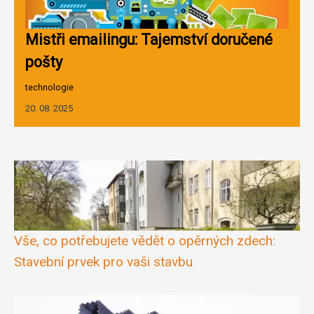
Mistři emailingu: Tajemství doručené
pošty
technologie
20. 08. 2025
Vše, co potřebujete vědět o opěrných zdech:
Stavební prvek pro vaši stavbu