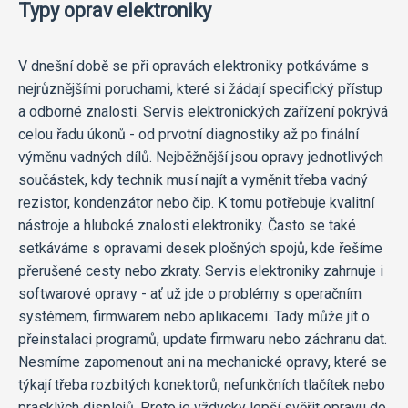
Typy oprav elektroniky
V dnešní době se při opravách elektroniky potkáváme s
nejrůznějšími poruchami, které si žádají specifický přístup
a odborné znalosti. Servis elektronických zařízení pokrývá
celou řadu úkonů - od prvotní diagnostiky až po finální
výměnu vadných dílů. Nejběžnější jsou opravy jednotlivých
součástek, kdy technik musí najít a vyměnit třeba vadný
rezistor, kondenzátor nebo čip. K tomu potřebuje kvalitní
nástroje a hluboké znalosti elektroniky. Často se také
setkáváme s opravami desek plošných spojů, kde řešíme
přerušené cesty nebo zkraty. Servis elektroniky zahrnuje i
softwarové opravy - ať už jde o problémy s operačním
systémem, firmwarem nebo aplikacemi. Tady může jít o
přeinstalaci programů, update firmwaru nebo záchranu dat.
Nesmíme zapomenout ani na mechanické opravy, které se
týkají třeba rozbitých konektorů, nefunkčních tlačítek nebo
prasklých displejů. Proto je vždycky lepší svěřit opravu do