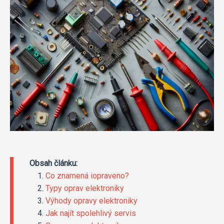
Obsah článku:
Co znamená iopraveno?
Typy oprav elektroniky
Výhody opravy elektroniky
Jak najít spolehlivý servis