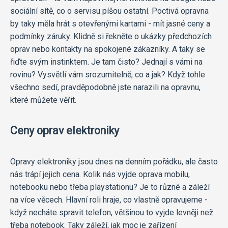
sociální sítě, co o servisu píšou ostatní. Poctivá opravna
by taky měla hrát s otevřenými kartami - mít jasné ceny a
podmínky záruky. Klidně si řekněte o ukázky předchozích
oprav nebo kontakty na spokojené zákazníky. A taky se
řiďte svým instinktem. Je tam čisto? Jednají s vámi na
rovinu? Vysvětlí vám srozumitelně, co a jak? Když tohle
všechno sedí, pravděpodobně jste narazili na opravnu,
které můžete věřit.
Ceny oprav elektroniky
Opravy elektroniky jsou dnes na denním pořádku, ale často
nás trápí jejich cena. Kolik nás vyjde oprava mobilu,
notebooku nebo třeba playstationu? Je to různé a záleží
na více věcech. Hlavní roli hraje, co vlastně opravujeme -
když necháte spravit telefon, většinou to vyjde levněji než
třeba notebook. Taky záleží, jak moc je zařízení