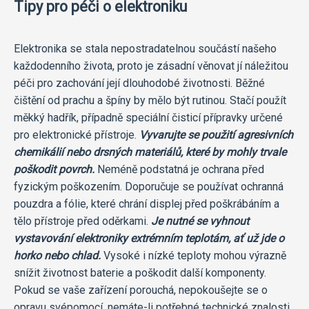
Tipy pro péči o elektroniku
Elektronika se stala nepostradatelnou součástí našeho
každodenního života, proto je zásadní věnovat jí náležitou
péči pro zachování její dlouhodobé životnosti. Běžné
čištění od prachu a špíny by mělo být rutinou. Stačí použít
měkký hadřík, případně speciální čisticí přípravky určené
pro elektronické přístroje.
Vyvarujte se použití agresivních
chemikálií nebo drsných materiálů, které by mohly trvale
poškodit povrch.
Neméně podstatná je ochrana před
fyzickým poškozením. Doporučuje se používat ochranná
pouzdra a fólie, které chrání displej před poškrábáním a
tělo přístroje před oděrkami.
Je nutné se vyhnout
vystavování elektroniky extrémním teplotám, ať už jde o
horko nebo chlad.
Vysoké i nízké teploty mohou výrazně
snížit životnost baterie a poškodit další komponenty.
Pokud se vaše zařízení porouchá, nepokoušejte se o
opravu svépomocí, nemáte-li potřebné technické znalosti.