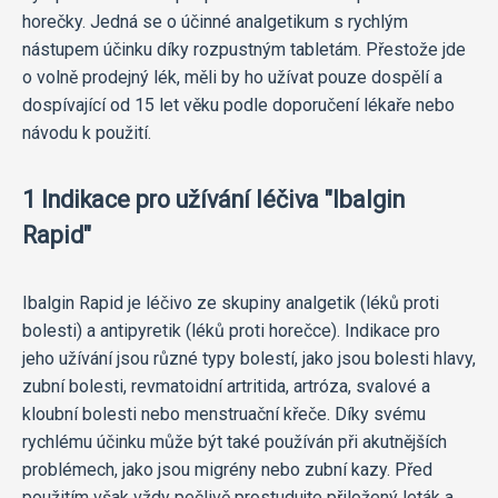
horečky. Jedná se o účinné analgetikum s rychlým
nástupem účinku díky rozpustným tabletám. Přestože jde
o volně prodejný lék, měli by ho užívat pouze dospělí a
dospívající od 15 let věku podle doporučení lékaře nebo
návodu k použití.
1 Indikace pro užívání léčiva "Ibalgin
Rapid"
Ibalgin Rapid je léčivo ze skupiny analgetik (léků proti
bolesti) a antipyretik (léků proti horečce). Indikace pro
jeho užívání jsou různé typy bolestí, jako jsou bolesti hlavy,
zubní bolesti, revmatoidní artritida, artróza, svalové a
kloubní bolesti nebo menstruační křeče. Díky svému
rychlému účinku může být také používán při akutnějších
problémech, jako jsou migrény nebo zubní kazy. Před
použitím však vždy pečlivě prostudujte přiložený leták a