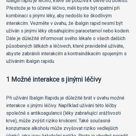
Ibalgin rapid je léčivo, které se používá k úlevě od bolesti.
Přestože je to účinné léčivo, měli byste být opatrní při
kombinaci s jinými léky, aby nedošlo ke škodlivým
interakcím. Vezměte v úvahu, že ibalgin rapid nesmí být
užíván s jinými léky obsahujícími paracetamol nebo kodein.
Dále je důležité informovat svého lékaře o všech dalších
působených látkách a léčivech, které pravidelně užíváte,
abyste zabránili interakcím a kontraindikacím spojeným s
užíváním ibalgin rapidu.
1 Možné interakce s jinými léčivy
Při užívání Ibalgin Rapidu je důležité brát v úvahu možné
interakce s jinými léčivy. Například užívání této léčby
společně s antikoagulancii (léky zabraňující srážlivosti
krve), může zvýšit riziko krvácení. Také současná
konzumace alkoholu může zvyšovat riziko vedlejších
účinků, jako jsou žaludeční potíže. Proto je vhodné poradit