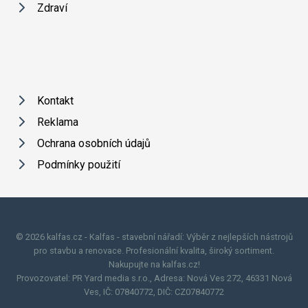
Zdraví
Kontakt
Reklama
Ochrana osobních údajů
Podmínky použití
© 2026 kalfas.cz - Kalfas - stavební nářadí: Výběr z nejlepších nástrojů
pro stavbu a renovace. Profesionální kvalita, široký sortiment.
Nakupujte na kalfas.cz!
Provozovatel: PR Yard media s.r.o., Adresa: Nová Ves 272, 46331 Nová
Ves, IČ: 07840772, DIČ: CZ07840772