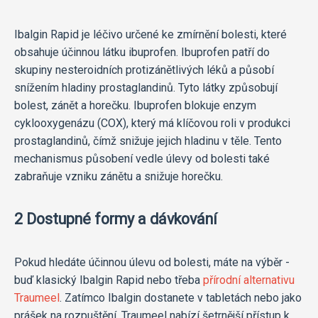
Ibalgin Rapid je léčivo určené ke zmírnění bolesti, které
obsahuje účinnou látku ibuprofen. Ibuprofen patří do
skupiny nesteroidních protizánětlivých léků a působí
snížením hladiny prostaglandinů. Tyto látky způsobují
bolest, zánět a horečku. Ibuprofen blokuje enzym
cyklooxygenázu (COX), který má klíčovou roli v produkci
prostaglandinů, čímž snižuje jejich hladinu v těle. Tento
mechanismus působení vedle úlevy od bolesti také
zabraňuje vzniku zánětu a snižuje horečku.
2 Dostupné formy a dávkování
Pokud hledáte účinnou úlevu od bolesti, máte na výběr -
buď klasický Ibalgin Rapid nebo třeba
přírodní alternativu
Traumeel
. Zatímco Ibalgin dostanete v tabletách nebo jako
prášek na rozpuštění, Traumeel nabízí šetrnější přístup k