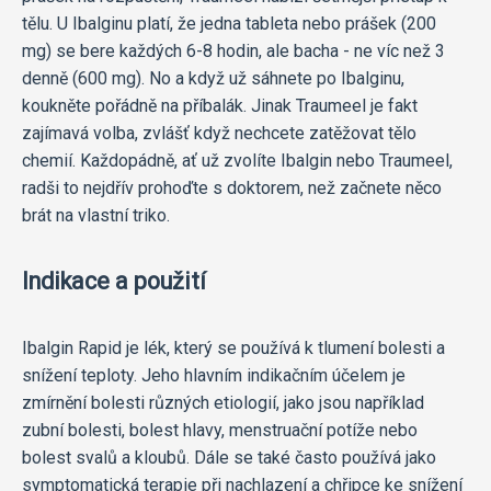
tělu. U Ibalginu platí, že jedna tableta nebo prášek (200
mg) se bere každých 6-8 hodin, ale bacha - ne víc než 3
denně (600 mg). No a když už sáhnete po Ibalginu,
koukněte pořádně na příbalák. Jinak Traumeel je fakt
zajímavá volba, zvlášť když nechcete zatěžovat tělo
chemií. Každopádně, ať už zvolíte Ibalgin nebo Traumeel,
radši to nejdřív prohoďte s doktorem, než začnete něco
brát na vlastní triko.
Indikace a použití
Ibalgin Rapid je lék, který se používá k tlumení bolesti a
snížení teploty. Jeho hlavním indikačním účelem je
zmírnění bolesti různých etiologií, jako jsou například
zubní bolesti, bolest hlavy, menstruační potíže nebo
bolest svalů a kloubů. Dále se také často používá jako
symptomatická terapie při nachlazení a chřipce ke snížení