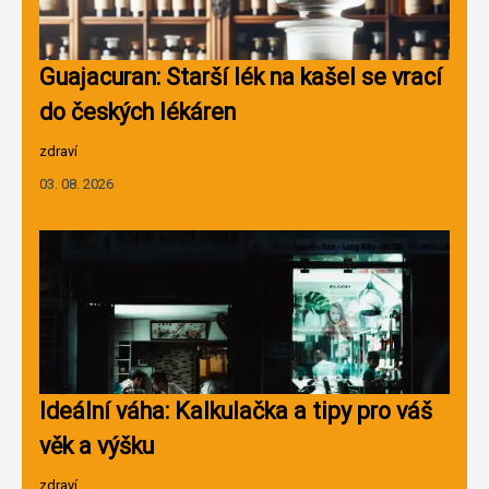
Guajacuran: Starší lék na kašel se vrací
do českých lékáren
zdraví
03. 08. 2026
Ideální váha: Kalkulačka a tipy pro váš
věk a výšku
zdraví