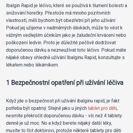
Ibalgin Rapid je léčivo, které se používá k tlumení bolesti a
snižování horečky. Přestože má mnoho pozitivních
vlastností, měli bychom být obezřetní při jeho užívání.
Pokud jej užijeme v nadměrných dávkách, může to vést k
vážným vedlejším účinkům jako je žaludeční krvácení nebo
poškození ledvin. Proto je důležité pečlivě dodržovat
doporučenou dávku a nezneužívat toto léčivo. Pokud máte
nějaké obavy ohledně užívání Ibalginu Rapid, konzultujte s
lékařem nebo lékárníkem.
1 Bezpečnostní opatření při užívání léčiva
Když jde o bezpečnost při užívání ibalginu rapid, je fakt
potřeba být opatrný. Stejně jako u jiných
tablet pro děti
,
nesmíte překročit doporučenou dávku - víc než 4 tablety
denně je už moc. No a když berete nějaký další léky,
musíte to říct doktorovi, protože některé tablety pro děti