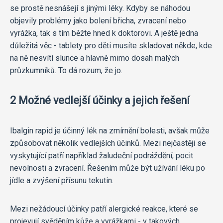
se prostě nesnášejí s jinými léky. Kdyby se náhodou
objevily problémy jako bolení břicha, zvracení nebo
vyrážka, tak s tím běžte hned k doktorovi. A ještě jedna
důležitá věc - tablety pro děti musíte skladovat někde, kde
na ně nesvítí slunce a hlavně mimo dosah malých
průzkumníků. To dá rozum, že jo.
2 Možné vedlejší účinky a jejich řešení
Ibalgin rapid je účinný lék na zmírnění bolesti, avšak může
způsobovat několik vedlejších účinků. Mezi nejčastěji se
vyskytující patří například žaludeční podráždění, pocit
nevolnosti a zvracení. Řešením může být užívání léku po
jídle a zvýšení přísunu tekutin.
Mezi nežádoucí účinky patří alergické reakce, které se
projevují svěděním kůže a vyrážkami - v takových