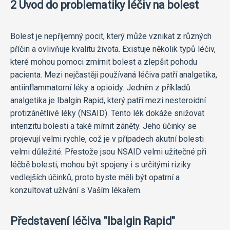
2 Úvod do problematiky léčiv na bolest
Bolest je nepříjemný pocit, který může vznikat z různých
příčin a ovlivňuje kvalitu života. Existuje několik typů léčiv,
které mohou pomoci zmírnit bolest a zlepšit pohodu
pacienta. Mezi nejčastěji používaná léčiva patří analgetika,
antiinflammatorní léky a opioidy. Jedním z příkladů
analgetika je Ibalgin Rapid, který patří mezi nesteroidní
protizánětlivé léky (NSAID). Tento lék dokáže snižovat
intenzitu bolesti a také mírnit záněty. Jeho účinky se
projevují velmi rychle, což je v případech akutní bolesti
velmi důležité. Přestože jsou NSAID velmi užitečné při
léčbě bolesti, mohou být spojeny i s určitými riziky
vedlejších účinků, proto byste měli být opatrní a
konzultovat užívání s Vaším lékařem.
Představení léčiva "Ibalgin Rapid"