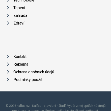
Technologie
Topení
Zahrada
Zdraví
Kontakt
Reklama
Ochrana osobních údajů
Podmínky použití
© 2026 kalfas.cz - Kalfas - stavební nářadí: Výběr z nejlepších nástrojů
pro stavbu a renovace. Profesionální kvalita, široký sortiment.