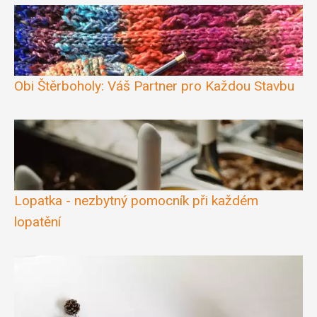
Obi Štěrboholy: Váš Partner pro Každou Stavbu
Lopatka - nezbytný pomocník při každém
lopatění