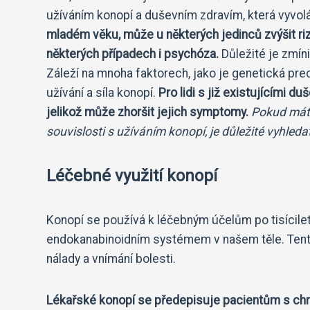
užíváním konopí a duševním zdravím, která vyvol
mladém věku, může u některých jedinců zvýšit rizi
některých případech i psychóza.
Důležité je zmíni
Záleží na mnoha faktorech, jako je genetická pre
užívání a síla konopí.
Pro lidi s již existujícími 
jelikož může zhoršit jejich symptomy.
Pokud máte
souvislosti s užíváním konopí, je důležité vyhle
Léčebné využití konopí
Konopí se používá k léčebným účelům po tisíciletí
endokanabinoidním systémem v našem těle. Tento s
nálady a vnímání bolesti.
Lékařské konopí se předepisuje pacientům s chr