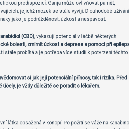
enetickou predispozicí. Ganja může ovlivňovat paměť,
ajících, jejichž mozek se stále vyvíjí. Dlouhodobé užívání
znaky jako je podrážděnost, úzkost a nespavost.
anabidiol (CBD)
, vykazují potenciál v léčbě některých
ké bolesti, zmírnit úzkost a deprese a pomoci při epileps
i stále probíhá a je potřeba více studií k potvrzení těchto
ědomovat si jak její potenciální přínosy, tak i rizika. Před
 účely, je vždy důležité se poradit s lékařem.
vní látka obsažená v konopí. Po požití se váže na kanabino