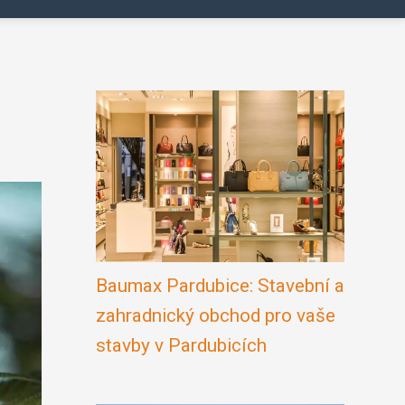
Baumax Pardubice: Stavební a
zahradnický obchod pro vaše
stavby v Pardubicích