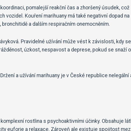
koordinaci, pomalejší reakční čas a zhoršený úsudek, což
vých vozidel. Kouření marihuany má také negativní dopad na
, bronchitidě a dalším respiračním onemocněním.
ávyková. Pravidelné užívání může vést k závislosti, kdy se
odrážděnost, úzkost, nespavost a deprese, pokud se snaží 
 Držení a užívání marihuany je v České republice nelegální 
 komplexní rostlina s psychoaktivními účinky. Obsahuje lá
ty euforie a relaxace. Zároveň ale existuje spojitost mez