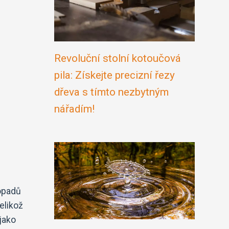
Revoluční stolní kotoučová
pila: Získejte precizní řezy
dřeva s tímto nezbytným
nářadím!
dopadů
elikož
 jako