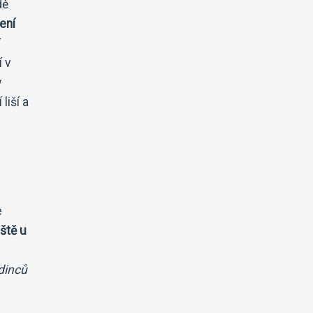
dě
ení
 v
y
liší a
e
ště u
edinců