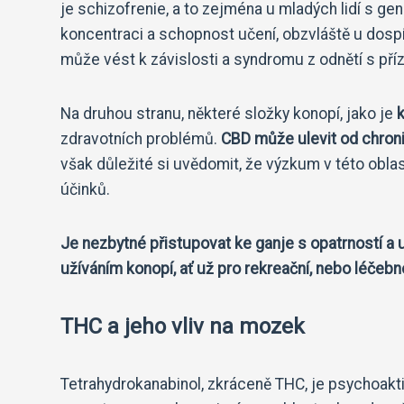
je schizofrenie, a to zejména u mladých lidí s g
koncentraci a schopnost učení, obzvláště u dospív
může vést k závislosti a syndromu z odnětí s pří
Na druhou stranu, některé složky konopí, jako je
k
zdravotních problémů.
CBD může ulevit od chronic
však důležité si uvědomit, že výzkum v této oblast
účinků.
Je nezbytné přistupovat ke ganje s opatrností a uv
užíváním konopí, ať už pro rekreační, nebo léčebné
THC a jeho vliv na mozek
Tetrahydrokanabinol, zkráceně THC, je psychoakti