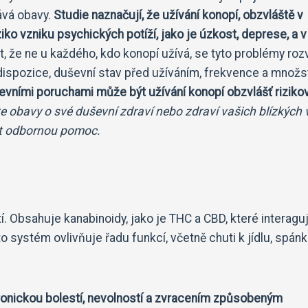
ává obavy.
Studie naznačují, že užívání konopí, obzvláště v
ko vzniku psychických potíží, jako je úzkost, deprese, a v
t, že ne u každého, kdo konopí užívá, se tyto problémy roz
dispozice, duševní stav před užíváním, frekvence a množs
duševními poruchami může být užívání konopí obzvlášť riziko
 obavy o své duševní zdraví nebo zdraví vašich blízkých 
dat odbornou pomoc.
. Obsahuje kanabinoidy, jako je THC a CBD, které interaguj
ystém ovlivňuje řadu funkcí, včetně chuti k jídlu, spánk
onickou bolestí, nevolností a zvracením způsobeným