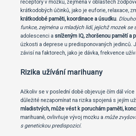
receptory v mozku, zejména v oblastech zodpověd
krátkodobých účinků, jako je euforie, relaxace, 
krátkodobé paměti, koordinace a úsudku
.
Dlouho
funkce, zejména u mladých lidí, jejichž mozek se st
adolescenci a
sníženým IQ, zhoršenou pamětí a p
úzkosti a deprese u predisponovaných jedinců. Je 
závisí na faktorech, jako je dávka, frekvence užív
Rizika užívání marihuany
Ačkoliv se v poslední době objevuje čím dál více
důležité nezapomínat na rizika spojená s jejím u
mladistvých, může vést k poruchám paměti, konc
marihuaně, ovlivňuje vývoj mozku a
může zvyšovat
s genetickou predispozicí.