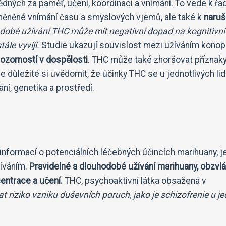
ných za paměť, učení, koordinaci a vnímání. To vede k řa
změněné vnímání času a smyslových vjemů, ale také k
naruš
dobé užívání THC může mít negativní dopad na kognitivní
ále vyvíjí.
Studie ukazují souvislost mezi užíváním konopí
ozorností v dospělosti
. THC může také zhoršovat příznak
důležité si uvědomit, že účinky THC se u jednotlivých lidí 
ání, genetika a prostředí.
 informací o potenciálních léčebných účincích marihuany, j
žíváním.
Pravidelné a dlouhodobé užívání marihuany, obzvlá
entrace a učení.
THC, psychoaktivní látka obsažená v
 riziko vzniku duševních poruch, jako je schizofrenie u j