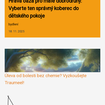
Hravá oáza pro malé dobrodruhy:
Vyberte ten správný koberec do
dětského pokoje
bydlení
18. 11. 2025
Úleva od bolesti bez chemie? Vyzkoušejte
Traumeel!