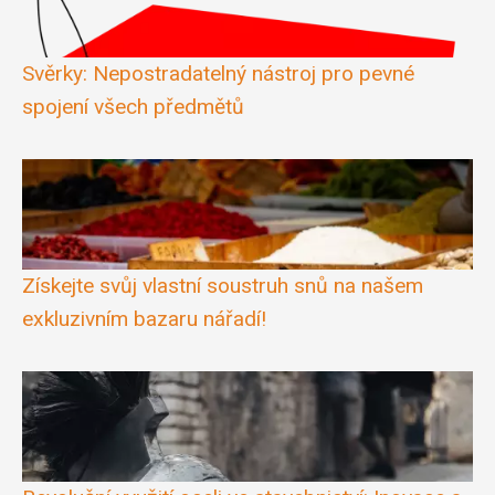
Svěrky: Nepostradatelný nástroj pro pevné
spojení všech předmětů
Získejte svůj vlastní soustruh snů na našem
exkluzivním bazaru nářadí!