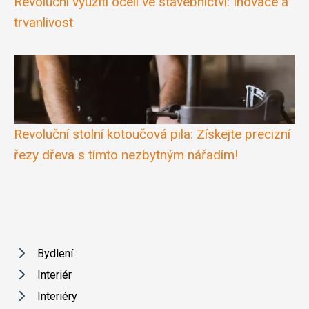
Revoluční využití oceli ve stavebnictví: Inovace a
trvanlivost
Revoluční stolní kotoučová pila: Získejte precizní
řezy dřeva s tímto nezbytným nářadím!
Bydlení
Interiér
Interiéry