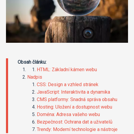
Obsah článku:
HTML: Základní kámen webu
Nadpis
CSS: Design a vzhled stránek
JavaScript: Interaktivita a dynamika
CMS platformy: Snadná správa obsahu
Hosting: Uložení a dostupnost webu
Doména: Adresa vašeho webu
Bezpečnost: Ochrana dat a uživatelů
Trendy: Moderní technologie a nástroje