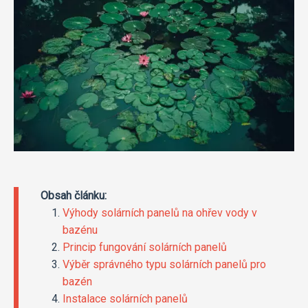
Obsah článku:
Výhody solárních panelů na ohřev vody v
bazénu
Princip fungování solárních panelů
Výběr správného typu solárních panelů pro
bazén
Instalace solárních panelů