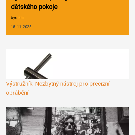
dětského pokoje
bydlení
18. 11. 2025
Výstružník: Nezbytný nástroj pro precizní
obrábění