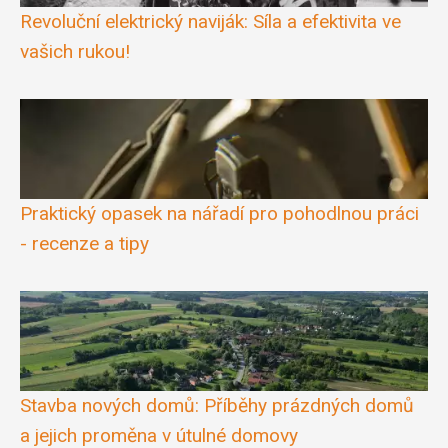
Revoluční elektrický naviják: Síla a efektivita ve
vašich rukou!
Praktický opasek na nářadí pro pohodlnou práci
- recenze a tipy
Stavba nových domů: Příběhy prázdných domů
a jejich proměna v útulné domovy