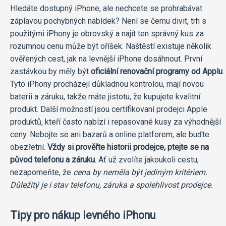
Hledáte dostupný iPhone, ale nechcete se prohrabávat
záplavou pochybných nabídek? Není se čemu divit, trh s
použitými iPhony je obrovský a najít ten správný kus za
rozumnou cenu může být oříšek. Naštěstí existuje několik
ověřených cest, jak na levnější iPhone dosáhnout. První
zastávkou by měly být
oficiální renovační programy od Applu
.
Tyto iPhony procházejí důkladnou kontrolou, mají novou
baterii a záruku, takže máte jistotu, že kupujete kvalitní
produkt. Další možností jsou certifikovaní prodejci Apple
produktů, kteří často nabízí i repasované kusy za výhodnější
ceny. Nebojte se ani bazarů a online platforem, ale buďte
obezřetní.
Vždy si prověřte historii prodejce, ptejte se na
původ telefonu a záruku
. Ať už zvolíte jakoukoli cestu,
nezapomeňte, že
cena by neměla být jediným kritériem.
Důležitý je i stav telefonu, záruka a spolehlivost prodejce.
Tipy pro nákup levného iPhonu