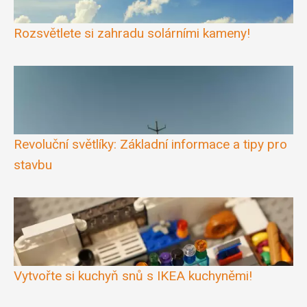
Rozsvětlete si zahradu solárními kameny!
Revoluční světlíky: Základní informace a tipy pro
stavbu
Vytvořte si kuchyň snů s IKEA kuchyněmi!