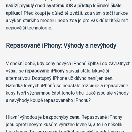
nabízí plynulý chod systému iOS a přístup k široké škále
aplikací
. Před koupí je důležité zvážit, zda vám stačí funkce
a výkon staršího modelu, nebo zda je pro vás důležitější mít
nejnovější technologie.
Repasované iPhony: Výhody a nevýhody
V dnešní době, kdy ceny nových iPhonů šplhají do závratných
výšin, se
repasované iPhony
stávají stále lákavější
alternativou. Dostupný iPhone už dávno není jen sen.
Nabídka levných iPhonů se neustále rozšiřuje a repasované
kusy tvoří významnou část tohoto trhu. Jaké jsou ale výhody
a nevýhody koupě repasovaného iPhonu?
Hlavní výhodou je bezpochyby
cena
. Repasované iPhony
jsou oproti novým kusům výrazně levnější, a to i o několik
tisíc korun. To vám umožní pořídit si novější model, než na