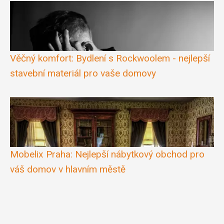
Věčný komfort: Bydlení s Rockwoolem - nejlepší
stavební materiál pro vaše domovy
Mobelix Praha: Nejlepší nábytkový obchod pro
váš domov v hlavním městě