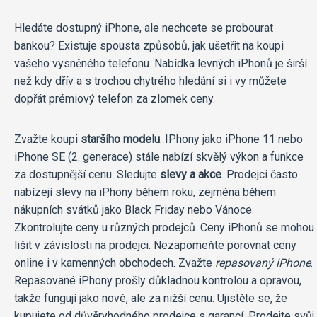
Hledáte dostupný iPhone, ale nechcete se probourat
bankou? Existuje spousta způsobů, jak ušetřit na koupi
vašeho vysněného telefonu. Nabídka levných iPhonů je širší
než kdy dřív a s trochou chytrého hledání si i vy můžete
dopřát prémiový telefon za zlomek ceny.
Zvažte koupi
staršího modelu
. IPhony jako iPhone 11 nebo
iPhone SE (2. generace) stále nabízí skvělý výkon a funkce
za dostupnější cenu. Sledujte
slevy a akce
. Prodejci často
nabízejí slevy na iPhony během roku, zejména během
nákupních svátků jako Black Friday nebo Vánoce.
Zkontrolujte ceny u různých prodejců. Ceny iPhonů se mohou
lišit v závislosti na prodejci. Nezapomeňte porovnat ceny
online i v kamenných obchodech. Zvažte
repasovaný iPhone
.
Repasované iPhony prošly důkladnou kontrolou a opravou,
takže fungují jako nové, ale za nižší cenu. Ujistěte se, že
kupujete od důvěryhodného prodejce s garancí. Prodejte svůj