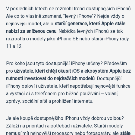
V posledních letech se rozmohl trend dostupnějších iPhonů.
Ale co to vlastně znamená, "levný iPhone"? Nejde vždy o
nejnovější model, ale o
starší generace, které Apple stále
nabízí za sníženou cenu
. Nabídka levných iPhonů se tak
rozrostla o modely jako iPhone SE nebo starší iPhony řady
11 a 12.
Pro koho jsou tyto dostupnější iPhony určeny? Především
pro
uživatele, kteří chtějí okusit iOS a ekosystém Applu bez
nutnosti investovat do nejdražších modelů
. Dostupnější
iPhony osloví i uživatele, kteří nepotřebují nejnovější funkce
a vystačí si s telefonem pro běžné používání – volání,
zprávy, sociální sítě a prohlížení internetu.
Je ale koupě dostupnějšího iPhonu vždy dobrou volbou?
Záleží na prioritách a potřebách uživatele. Starší modely
nemusí mít nejnovější procesory nebo fotoaparáty, ale
stále