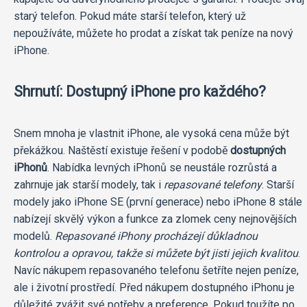
starý telefon. Pokud máte starší telefon, který už
nepoužíváte, můžete ho prodat a získat tak peníze na nový
iPhone.
Shrnutí: Dostupný iPhone pro každého?
Snem mnoha je vlastnit iPhone, ale vysoká cena může být
překážkou. Naštěstí existuje řešení v podobě
dostupných
iPhonů
. Nabídka levných iPhonů se neustále rozrůstá a
zahrnuje jak starší modely, tak i
repasované telefony
. Starší
modely jako iPhone SE (první generace) nebo iPhone 8 stále
nabízejí skvělý výkon a funkce za zlomek ceny nejnovějších
modelů.
Repasované iPhony procházejí důkladnou
kontrolou a opravou, takže si můžete být jisti jejich kvalitou
.
Navíc nákupem repasovaného telefonu šetříte nejen peníze,
ale i životní prostředí. Před nákupem dostupného iPhonu je
důležité zvážit své potřeby a preference. Pokud toužíte po