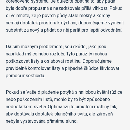
kořenového systému. Je důležité dbát na to, aby půda
byla dobře propustná a nezadržovala příliš vlhkost. Pokud
si všimnete, že je povrch půdy stále mokrý a kořeny
nemají dostatek prostoru k dýchání, doporučujeme vyměnit
substrát za nový a přidat do něj perlit pro lepší odvodnění.
Dalším možným problémem jsou škůdci, jako jsou
například mšice nebo roztoči. Tyto parazity mohou
poškozovat listy a oslabovat rostlinu. Doporučujeme
pravidelně kontrolovat listy a případné škůdce likvidovat
pomocí insekticidu.
Pokud se Vaše dipladenie potýká s hnilobou květní růžice
nebo poškozením listů, mohlo by to být způsobeno
nedostatkem světla. Optimalizujte umístění rostliny tak,
aby dostávala dostatek slunečního svitu, ale zároveň
nebyla vystavována přímému slunci.