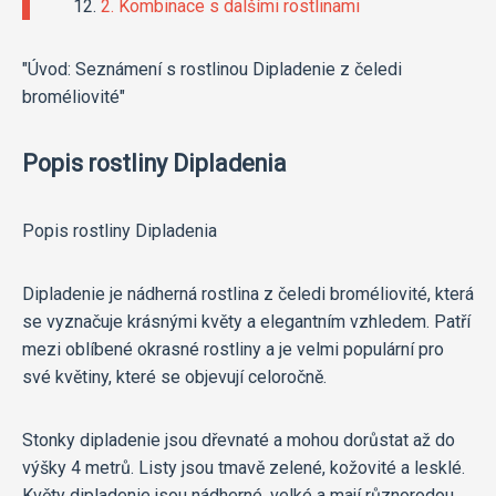
2. Kombinace s dalšími rostlinami
"Úvod: Seznámení s rostlinou Dipladenie z čeledi
broméliovité"
Popis rostliny Dipladenia
Popis rostliny Dipladenia
Dipladenie je nádherná rostlina z čeledi broméliovité, která
se vyznačuje krásnými květy a elegantním vzhledem. Patří
mezi oblíbené okrasné rostliny a je velmi populární pro
své květiny, které se objevují celoročně.
Stonky dipladenie jsou dřevnaté a mohou dorůstat až do
výšky 4 metrů. Listy jsou tmavě zelené, kožovité a lesklé.
Květy dipladenie jsou nádherné, velké a mají různorodou