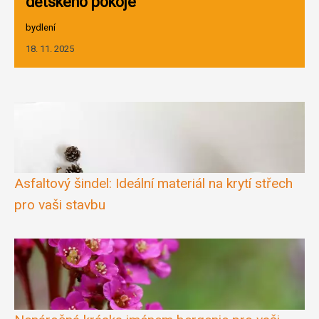
dětského pokoje
bydlení
18. 11. 2025
Asfaltový šindel: Ideální materiál na krytí střech
pro vaši stavbu