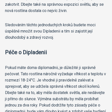
zakotvit. Dbejte také na správnou expozici světlu, aby se
nová rostlina dostala co nejvíc živin.
Sledováním těchto jednoduchých kroků budete moci
úspěšně množit svou Dipladenii a tím si zajistit její
dlouhodobý a zdravý rozvoj.
Péče o Dipladenii
Pokud máte doma diplomadnii, je důležité ji správně
pečovat. Tato rostlina náročně vyžaduje vlhkost a teplotu v
rozmezí 18-24°C. Je vhodné ji pravidelně zalévat a
sprejovat, aby se udržela správná vlhkost okolí kořenů.
Dbejte také na to, aby měla dostatek světla, ale nedávejte
ji přímo do slunce. Výměna substrátu by měla probíhat
jednou za dva roky. Pokud dodržíte tyto zásady péče o
diplomadnii, bude vám dlouho kvést a zdobit vaše bydlení