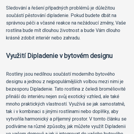
Sledování a řešení případných problémů je důležitou
součástí pěstování dipladenie. Pokud budete dbát na
správnou péči a včasné reakce na nežádoucí změny, Vaše
rostlina bude mít dlouhou životnost a bude Vám dlouho
krásně zdobit interiér nebo zahradu.
Využití Dipladenie v bytovém designu
Rostliny jsou nedílnou součástí moderního bytového
designu a jednou z nejpopulárnějších volbou mezi nimi je
bezesporu Dipladenie. Tato rostlina z čeledi broméliovité
přináší do interiéru nejen svůj exotický vzhled, ale také
mnoho praktických vlastností. Využívá se jak samostatně,
tak i v kombinaci s jinými rostlinami nebo doplňky, aby
vytvořila harmonický a příjemný prostor. V tomto článku se
podíváme na různé způsoby, jak můžete využít Dipladenii
ve vašem domově a jak ji integrovat do vašeho bytového