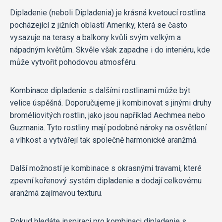
Dipladenie (neboli Dipladenia) je krásná kvetoucí rostlina
pocházející z jižních oblastí Ameriky, která se často
vysazuje na terasy a balkony kvůli svým velkým a
nápadným květům. Skvěle však zapadne i do interiéru, kde
může vytvořit pohodovou atmosféru.
Kombinace dipladenie s dalšími rostlinami může být
velice úspěšná. Doporučujeme ji kombinovat s jinými druhy
broméliovitých rostlin, jako jsou například Aechmea nebo
Guzmania. Tyto rostliny mají podobné nároky na osvětlení
a vlhkost a vytvářejí tak společně harmonické aranžmá.
Další možností je kombinace s okrasnými travami, které
zpevní kořenový systém dipladenie a dodají celkovému
aranžmá zajímavou texturu.
Pokud hledáte inspiraci pro kombinaci dipladenie s