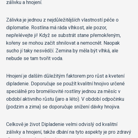
zálivku a hnojení.
Zálivka je jednou z nejdůležitějších vlastností péče o
diplomatie. Rostlina má ráda vlhkost, ale pozor,
nepřelévejte ji! Když se substrát stane přemokřeným,
kořeny se mohou začít shnilovat a nemocnět. Naopak
sucho jí taky nesvědčí. Zemina by měla být vlhká, ale
nebude se tam tvořit voda.
Hnojení je dalším důležitým faktorem pro růst a kvetení
dipladenie. Doporučuje se použít kvalitní hnojivo určené
speciálně pro broméliovité rostliny jednou za měsíc v
období aktivního růstu (jaro a léto). V období odpočinku
(podzim a zima) se doporučuje snížení dávky hnojiva.
Celkově je život Dipladenie velmi odvislý od kvalitní
zálivky a hnojení, takže dbání na tyto aspekty je pro zdravý