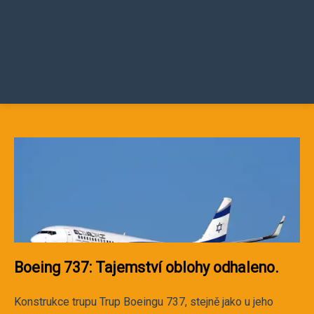
Boeing 737: Tajemství oblohy odhaleno.
Konstrukce trupu Trup Boeingu 737, stejně jako u jeho