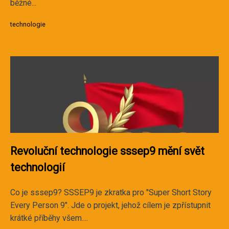
běžné...
technologie
Revoluční technologie sssep9 mění svět
technologií
Co je sssep9? SSSEP9 je zkratka pro "Super Short Story
Every Person 9". Jde o projekt, jehož cílem je zpřístupnit
krátké příběhy všem....