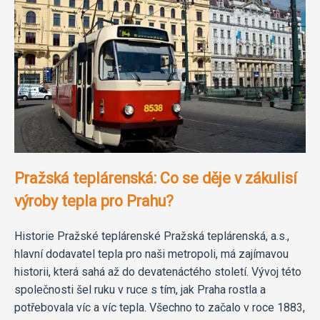
Pražská teplárenská: Co se děje v zákulisí
výroby tepla pro Prahu?
Historie Pražské teplárenské Pražská teplárenská, a.s.,
hlavní dodavatel tepla pro naši metropoli, má zajímavou
historii, která sahá až do devatenáctého století. Vývoj této
společnosti šel ruku v ruce s tím, jak Praha rostla a
potřebovala víc a víc tepla. Všechno to začalo v roce 1883,