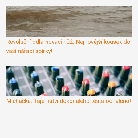
Revoluční odlamovací nůž: Nejnovější kousek do
vaší nářadí sbírky!
Míchačka: Tajemství dokonalého těsta odhaleno!