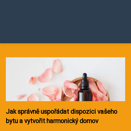
Jak správně uspořádat dispozici vašeho
bytu a vytvořit harmonický domov