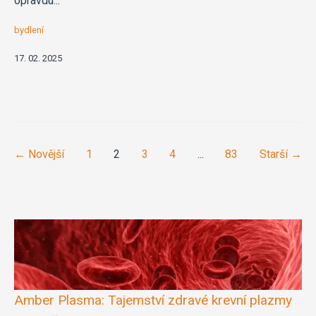
opravdu...
bydlení
17. 02. 2025
← Novější
1
2
3
4
...
83
Starší →
Amber Plasma: Tajemství zdravé krevní plazmy