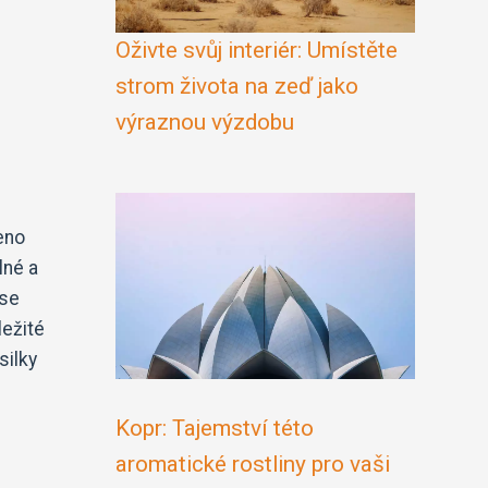
Oživte svůj interiér: Umístěte
strom života na zeď jako
výraznou výzdobu
eno
lné a
 se
ležité
silky
Kopr: Tajemství této
aromatické rostliny pro vaši