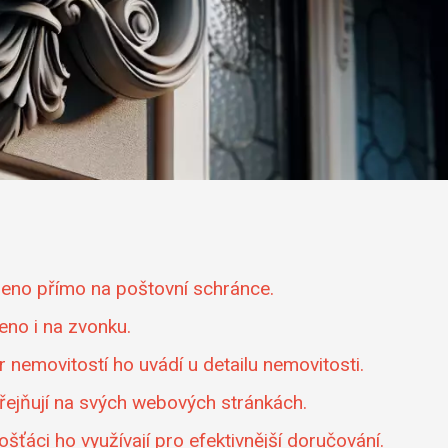
deno přímo na poštovní schránce.
no i na zvonku.
r nemovitostí ho uvádí u detailu nemovitosti.
ejňují na svých webových stránkách.
pošťáci ho využívají pro efektivnější doručování.