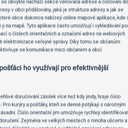
 se obvykle nachází sekce věnovaná adrese a číslování d
resy v obci přidělovány, jaká je struktura adresy a jak se
ěkteré obce dokonce nabízejí online mapové aplikace, kde 
ji na mapě. Tyto aplikace často umožňují i vyhledávání po
mací o číslech orientačních a označení adres na webových
ti elektronizace veřejné správy. Díky tomu se občanům
ektivňuje se komunikace mezi občanem a obcí.
pošťáci ho využívají pro efektivnější
hlivé doručování zásilek více než kdy jindy, hraje číslo
. Pro kurýry a pošťáky, kteří se denně potýkají s náročným
ásadní. Číslo orientační jim umožňuje rychleji identifikova
 doručení. Zejména ve velkých městech s mnoha ulicemi 