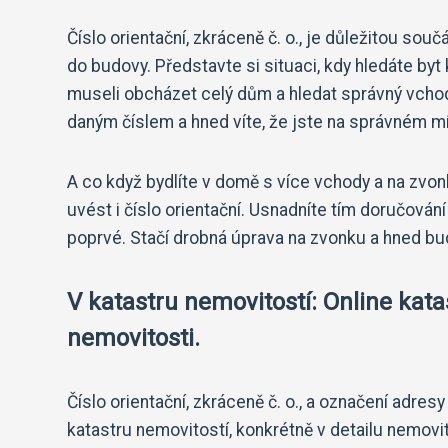
Číslo orientační, zkráceně č. o., je důležitou sou
do budovy. Představte si situaci, kdy hledáte by
museli obcházet celý dům a hledat správný vchod 
daným číslem a hned víte, že jste na správném mí
A co když bydlíte v domě s více vchody a na zv
uvést i číslo orientační. Usnadníte tím doručování 
poprvé. Stačí drobná úprava na zvonku a hned bu
V katastru nemovitostí: Online kata
nemovitosti.
Číslo orientační, zkráceně č. o., a označení adresy
katastru nemovitostí, konkrétně v detailu nemovito