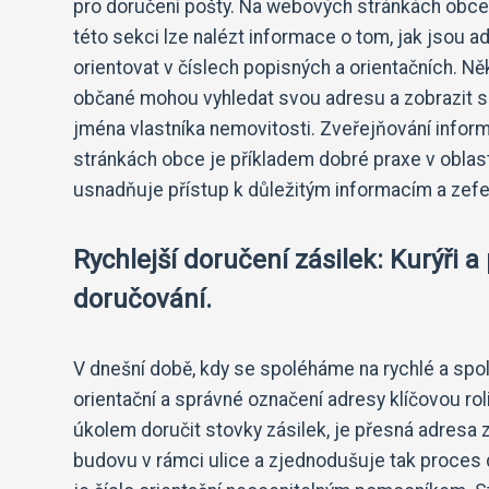
pro doručení pošty. Na webových stránkách obce
této sekci lze nalézt informace o tom, jak jsou ad
orientovat v číslech popisných a orientačních. N
občané mohou vyhledat svou adresu a zobrazit si 
jména vlastníka nemovitosti. Zveřejňování infor
stránkách obce je příkladem dobré praxe v oblas
usnadňuje přístup k důležitým informacím a zef
Rychlejší doručení zásilek: Kurýři a 
doručování.
V dnešní době, kdy se spoléháme na rychlé a spole
orientační a správné označení adresy klíčovou roli
úkolem doručit stovky zásilek, je přesná adresa z
budovu v rámci ulice a zjednodušuje tak proces