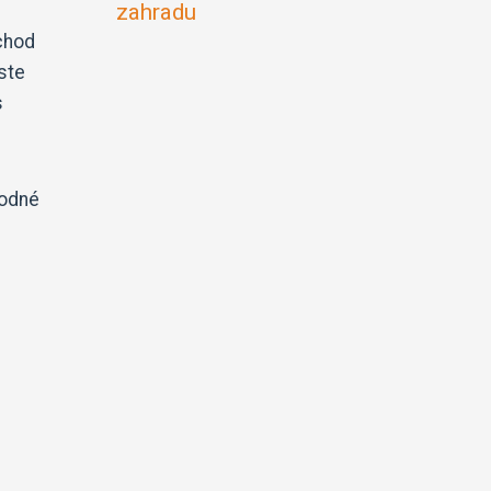
zahradu
vchod
ste
s
hodné