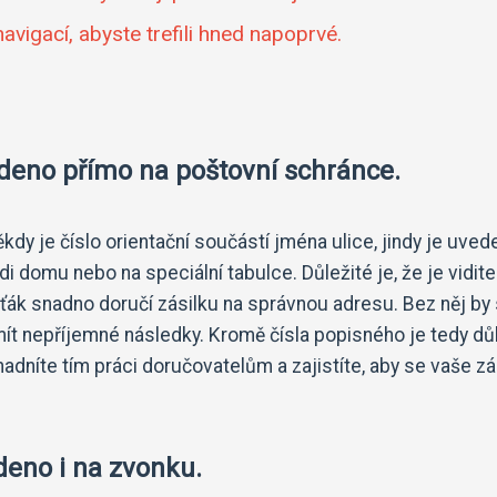
vigací, abyste trefili hned napoprvé.
edeno přímo na poštovní schránce.
dy je číslo orientační součástí jména ulice, jindy je uved
 domu nebo na speciální tabulce. Důležité je, že je vidite
ťák snadno doručí zásilku na správnou adresu. Bez něj by
mít nepříjemné následky. Kromě čísla popisného je tedy dů
nadníte tím práci doručovatelům a zajistíte, aby se vaše zá
eno i na zvonku.