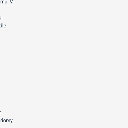
omů. V
si
dle
t
a domy