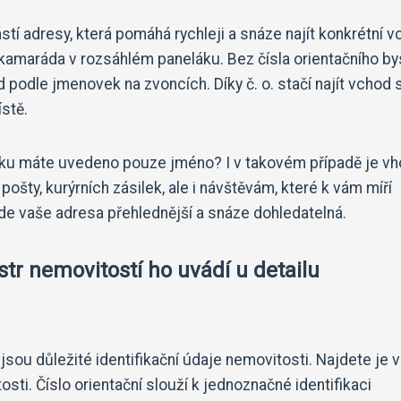
částí adresy, která pomáhá rychleji a snáze najít konkrétní 
t kamaráda v rozsáhlém paneláku. Bez čísla orientačního by
podle jmenovek na zvoncích. Díky č. o. stačí najít vchod 
stě.
onku máte uvedeno pouze jméno? I v takovém případě je v
pošty, kurýrních zásilek, ale i návštěvám, které k vám míří
de vaše adresa přehlednější a snáze dohledatelná.
str nemovitostí ho uvádí u detailu
 jsou důležité identifikační údaje nemovitosti. Najdete je v
sti. Číslo orientační slouží k jednoznačné identifikaci