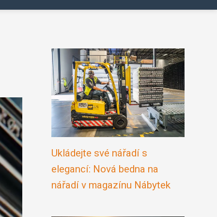
Ukládejte své nářadí s
elegancí: Nová bedna na
nářadí v magazínu Nábytek