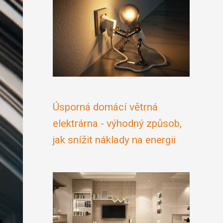
Úsporná domácí větrná
elektrárna - výhodný způsob,
jak snížit náklady na energii