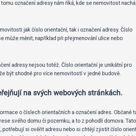
i tomu označení adresy nám říká, kde se nemovitost nachá
ovitosti jak číslo orientační, tak i označení adresy. Číslo
e může měnit, například při přejmenování ulice nebo
ačení adresy nejsou totéž. Číslo orientační je unikátní pro
e být shodné pro více nemovitostí v jedné budově.
řejňují na svých webových stránkách.
ormace o číslech orientačních a označení adres. Občané t
adrese svého domu či pozemku, a to z pohodlí domova. Tato
 potřebují si ověřit adresu nebo si chtějí zjistit číslo orien