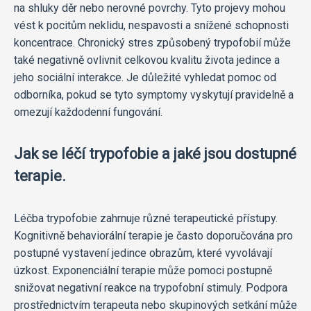
na shluky děr nebo nerovné povrchy. Tyto projevy mohou
vést k pocitům neklidu, nespavosti a snížené schopnosti
koncentrace. Chronický stres způsobený trypofobií může
také negativně ovlivnit celkovou kvalitu života jedince a
jeho sociální interakce. Je důležité vyhledat pomoc od
odborníka, pokud se tyto symptomy vyskytují pravidelně a
omezují každodenní fungování.
Jak se léčí trypofobie a jaké jsou dostupné
terapie.
Léčba trypofobie zahrnuje různé terapeutické přístupy.
Kognitivně behaviorální terapie je často doporučována pro
postupné vystavení jedince obrazům, které vyvolávají
úzkost. Exponenciální terapie může pomoci postupně
snižovat negativní reakce na trypofobní stimuly. Podpora
prostřednictvím terapeuta nebo skupinových setkání může