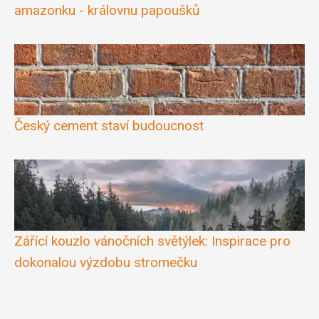
amazonku - královnu papoušků
Český cement staví budoucnost
Zářící kouzlo vánočních světýlek: Inspirace pro
dokonalou výzdobu stromečku