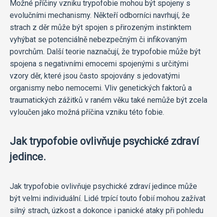
Možné příčiny vzniku trypofobie mohou být spojeny s
evolučními mechanismy. Někteří odborníci navrhují, že
strach z děr může být spojen s přirozeným instinktem
vyhýbat se potenciálně nebezpečným či infikovaným
povrchům. Další teorie naznačují, že trypofobie může být
spojena s negativními emocemi spojenými s určitými
vzory děr, které jsou často spojovány s jedovatými
organismy nebo nemocemi. Vliv genetických faktorů a
traumatických zážitků v raném věku také nemůže být zcela
vyloučen jako možná příčina vzniku této fobie.
Jak trypofobie ovlivňuje psychické zdraví
jedince.
Jak trypofobie ovlivňuje psychické zdraví jedince může
být velmi individuální. Lidé trpící touto fobií mohou zažívat
silný strach, úzkost a dokonce i panické ataky při pohledu