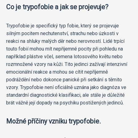
Co je trypofobie a jak se projevuje?
Trypofobie je specifický typ fobie, který se projevuje
silným pocitem nechutenství, strachu nebo úzkosti v
reakci na shluky malých děr nebo nerovností. Lidé trpící
touto fobií mohou mít nepříjemné pocity při pohledu na
například plástve včel, semena lotosového květu nebo
rozmnožené vzory na kůži. Tito jedinci zažívají intenzivní
emocionální reakce a mohou se cítit nepříjemně
podráždění nebo dokonce panické při setkání s těmito
vzory. Trypofobie není oficiálně uznána jako diagnóza ve
standardní diagnostické klasifikaci, ale stále je důležité
brát vážně její dopady na psychiku postižených jedinců.
Možné příčiny vzniku trypofobie.