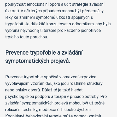
poskytnout emocionální oporu a učit strategie zvládání
úzkosti. V některých případech mohou být předepsány
léky ke zmírnění symptomů úzkosti spojených s
trypofobií. Je důležité konzultovat s odborníkem, aby byla
vybrána nejvhodnější terapie pro každého jednotlivce
trpícího touto poruchou.
Prevence trypofobie a zvládání
symptomatických projevů.
Prevence trypofobie spočívá v omezení expozice
vyvolávajícím vzorům děr, jako jsou rostlinné struktury
nebo shluky otvorů. Důležité je také hledat
psychologickou podporu a terapii v případě potřeby. Pro
zvládání symptomatických projevů mohou být užitečné
relaxační techniky, meditace či hluboké dýchání.
Kognitivně-behaviorální terapie může pomoci zmírnit