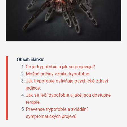
Obsah článku:
Co je trypofobie a jak se projevuje?
Možné příčiny vzniku trypofobie.
Jak trypofobie ovlivňuje psychické zdraví
jedince.
Jak se léčí trypofobie a jaké jsou dostupné
terapie.
Prevence trypofobie a zvládání
symptomatických projevů.