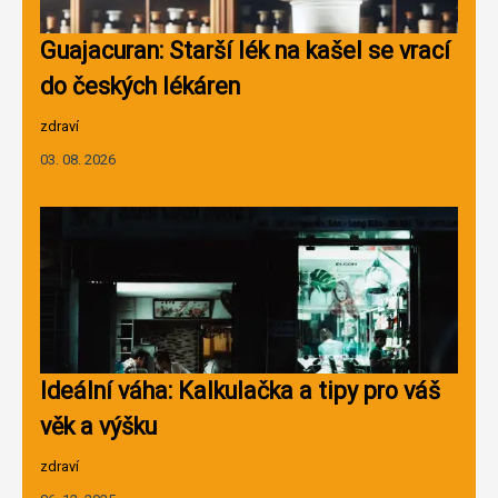
Guajacuran: Starší lék na kašel se vrací
do českých lékáren
zdraví
03. 08. 2026
Ideální váha: Kalkulačka a tipy pro váš
věk a výšku
zdraví