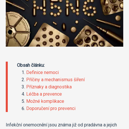
Obsah článku:
Definice nemoci
Příčiny a mechanismus šíření
Příznaky a diagnostika
Léčba a prevence
Možné komplikace
Doporučení pro prevenci
Infekční onemocnění jsou známa již od pradávna a jejich