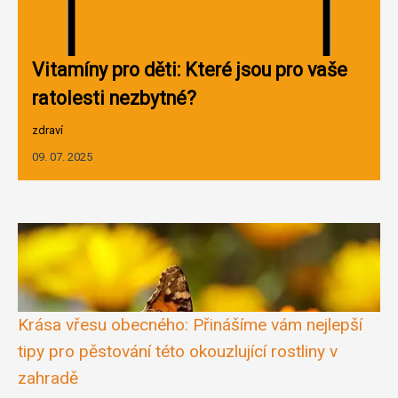
Vitamíny pro děti: Které jsou pro vaše
ratolesti nezbytné?
zdraví
09. 07. 2025
Krása vřesu obecného: Přinášíme vám nejlepší
tipy pro pěstování této okouzlující rostliny v
zahradě