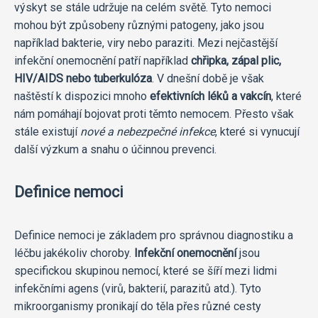
výskyt se stále udržuje na celém světě. Tyto nemoci
mohou být způsobeny různými patogeny, jako jsou
například bakterie, viry nebo paraziti. Mezi nejčastější
infekční onemocnění patří například
chřipka, zápal plic,
HIV/AIDS nebo tuberkulóza
. V dnešní době je však
naštěstí k dispozici mnoho
efektivních léků a vakcín
, které
nám pomáhají bojovat proti těmto nemocem. Přesto však
stále existují
nové a nebezpečné infekce
, které si vynucují
další výzkum a snahu o účinnou prevenci.
Definice nemoci
Definice nemoci je základem pro správnou diagnostiku a
léčbu jakékoliv choroby.
Infekční onemocnění
jsou
specifickou skupinou nemocí, které se šíří mezi lidmi
infekčními agens (virů, bakterií, parazitů atd.). Tyto
mikroorganismy pronikají do těla přes různé cesty