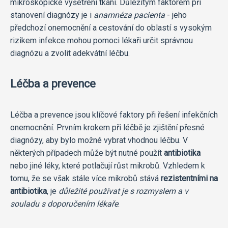
mikroskopické vyšetření tkání. Důležitým faktorem při
stanovení diagnózy je i
anamnéza pacienta
- jeho
předchozí onemocnění a cestování do oblastí s vysokým
rizikem infekce mohou pomoci lékaři určit správnou
diagnózu a zvolit adekvátní léčbu.
Léčba a prevence
Léčba a prevence jsou klíčové faktory při řešení infekčních
onemocnění. Prvním krokem při léčbě je zjištění přesné
diagnózy, aby bylo možné vybrat vhodnou léčbu. V
některých případech může být nutné použít
antibiotika
nebo jiné léky, které potlačují růst mikrobů. Vzhledem k
tomu, že se však stále více mikrobů stává
rezistentními na
antibiotika
, je
důležité používat je s rozmyslem a v
souladu s doporučením lékaře
.