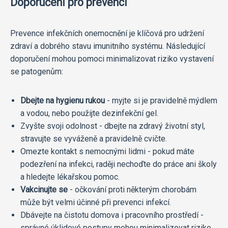
Doporučení pro prevenci
Prevence infekčních onemocnění je klíčová pro udržení
zdraví a dobrého stavu imunitního systému. Následující
doporučení mohou pomoci minimalizovat riziko vystavení
se patogenům:
Dbejte na hygienu rukou
- myjte si je pravidelně mýdlem
a vodou, nebo použijte dezinfekční gel.
Zvyšte svoji odolnost - dbejte na zdravý životní styl,
stravujte se vyváženě a pravidelně cvičte.
Omezte kontakt s nemocnými lidmi - pokud máte
podezření na infekci, raději nechoďte do práce ani školy
a hledejte lékařskou pomoc.
Vakcinujte se
- očkování proti některým chorobám
může být velmi účinné při prevenci infekcí.
Dbávejte na čistotu domova i pracovního prostředí -
správné úklidové postupy mohou minimalizovat riziko