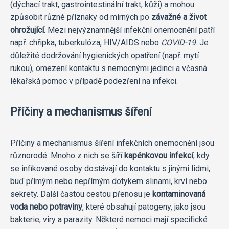
(dýchací trakt, gastrointestinální trakt, kůži) a mohou
způsobit různé příznaky od mírných po
závažné a život
ohrožující
. Mezi nejvýznamnější infekční onemocnění patří
např. chřipka, tuberkulóza, HIV/AIDS nebo
COVID-19
. Je
důležité dodržování hygienických opatření (např. mytí
rukou), omezení kontaktu s nemocnými jedinci a včasná
lékařská pomoc v případě podezření na infekci.
Příčiny a mechanismus šíření
Příčiny a mechanismus šíření infekčních onemocnění jsou
různorodé. Mnoho z nich se šíří
kapénkovou infekcí
, kdy
se infikované osoby dostávají do kontaktu s jinými lidmi,
buď přímým nebo nepřímým dotykem slinami, krví nebo
sekrety. Další častou cestou přenosu je
kontaminovaná
voda nebo potraviny
, které obsahují patogeny, jako jsou
bakterie, viry a parazity. Některé nemoci mají specifické