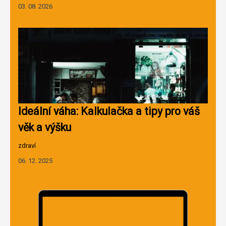
03. 08. 2026
Ideální váha: Kalkulačka a tipy pro váš
věk a výšku
zdraví
06. 12. 2025