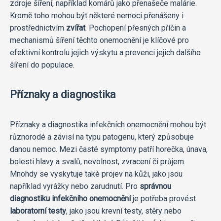
zdroje šíření, například komárů jako přenašeče malárie.
Kromě toho mohou být některé nemoci přenášeny i
prostřednictvím
zvířat
. Pochopení přesných příčin a
mechanismů šíření těchto onemocnění je klíčové pro
efektivní kontrolu jejich výskytu a prevenci jejich dalšího
šíření do populace.
Příznaky a diagnostika
Příznaky a diagnostika infekčních onemocnění mohou být
různorodé a závisí na typu patogenu, který způsobuje
danou nemoc. Mezi časté symptomy patří horečka, únava,
bolesti hlavy a svalů, nevolnost, zvracení či průjem.
Mnohdy se vyskytuje také projev na kůži, jako jsou
například vyrážky nebo zarudnutí. Pro
správnou
diagnostiku infekčního onemocnění
je potřeba provést
laboratorní testy
, jako jsou krevní testy, stěry nebo